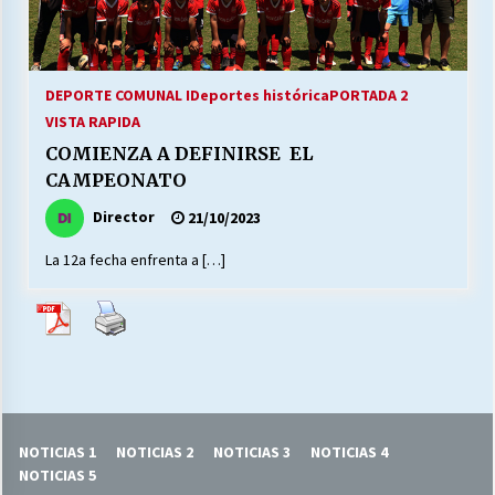
27/07/2026
MUNICIPALIDAD, TRABAJADORES, CLIMA
LABORAL:
DEPORTE COMUNAL I
Deportes histórica
PORTADA 2
13/07/2026
VISTA RAPIDA
COMIENZA A DEFINIRSE EL
Escuela hospitalaria El Carmen de Maipu.
CAMPEONATO
25/06/2026
Director
21/10/2023
La 12a fecha enfrenta a […]
¿Qué habrían dicho?
23/06/2026
VOLVER A SER ALTERNATIVA
16/06/2026
NOTICIAS 1
NOTICIAS 2
NOTICIAS 3
NOTICIAS 4
MUNICIPALIDADES, HONORARIOS, DESPIDOS
NOTICIAS 5
28/05/2026