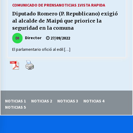
27/07/2026
COMUNICADO DE PRENSA
NOTICIAS 1
VISTA RAPIDA
Diputado Romero (P. Republicano) exigió
MUNICIPALIDAD, TRABAJADORES, CLIMA
al alcalde de Maipú que priorice la
LABORAL:
seguridad en la comuna
13/07/2026
Director
27/09/2022
Escuela hospitalaria El Carmen de Maipu.
El parlamentario ofició al edil […]
25/06/2026
¿Qué habrían dicho?
23/06/2026
VOLVER A SER ALTERNATIVA
NOTICIAS 1
NOTICIAS 2
NOTICIAS 3
NOTICIAS 4
16/06/2026
NOTICIAS 5
MUNICIPALIDADES, HONORARIOS, DESPIDOS
28/05/2026