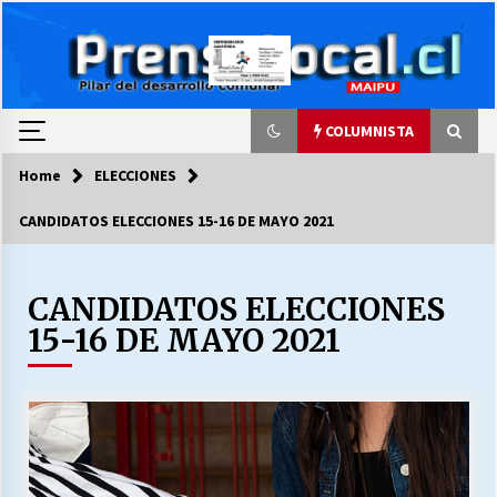
Skip
to
content
COLUMNISTA
Home
ELECCIONES
COLUMNISTA
CANDIDATOS ELECCIONES 15-16 DE MAYO 2021
Ya se ordenaron las cuentas de luz… ¿Y
cuándo van a bajar?
03/08/2026
CANDIDATOS ELECCIONES
15-16 DE MAYO 2021
LA DC POR SIEMPRE.RECORDANDO 69 AÑOS DE
HISTORIA
28/07/2026
“ORGULLOSOS DE SER DC” SALUDA EL
CUMPLEAÑOS 69