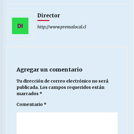
Director
Releyendo la Rerum Novarum a 135 años. “La
cuestión social hoy”.
http://www.prensalocal.cl
16/05/2026
S.O.S. a los ricos, Save Our Souls (Salvar
Nuestras Almas)
30/04/2026
Agregar un comentario
¿Asesores con doble sueldo?
18/04/2026
Tu dirección de correo electrónico no será
publicada.
Los campos requeridos están
marcados
*
Chile y sus segmentos de la riqueza
Comentario
*
06/04/2026