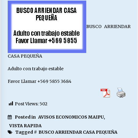
27/07/2026
MUNICIPALIDAD, TRABAJADORES, CLIMA
LABORAL:
BUSCO ARRIENDAR
13/07/2026
Escuela hospitalaria El Carmen de Maipu.
25/06/2026
CASA PEQUEÑA
Adulto con trabajo estable
¿Qué habrían dicho?
23/06/2026
Favor Llamar +569 5855 3684
VOLVER A SER ALTERNATIVA
Post Views:
502
16/06/2026
Posted in
AVISOS ECONOMICOS MAIPU
,
VISTA RAPIDA
MUNICIPALIDADES, HONORARIOS, DESPIDOS
Tagged #
BUSCO ARRIENDAR CASA PEQUEÑA
28/05/2026