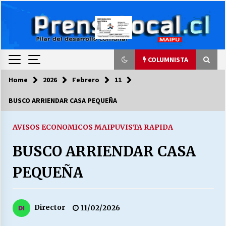
Skip
to
content
COLUMNISTA
Home
2026
Febrero
11
COLUMNISTA
BUSCO ARRIENDAR CASA PEQUEÑA
Ya se ordenaron las cuentas de luz… ¿Y
cuándo van a bajar?
AVISOS ECONOMICOS MAIPU
VISTA RAPIDA
03/08/2026
BUSCO ARRIENDAR CASA
LA DC POR SIEMPRE.RECORDANDO 69 AÑOS DE
PEQUEÑA
HISTORIA
28/07/2026
Director
11/02/2026
“ORGULLOSOS DE SER DC” SALUDA EL
CUMPLEAÑOS 69