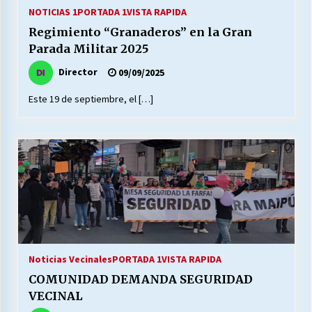
27/07/2026
NOTICIAS 1
PORTADA 1
VISTA RAPIDA
Regimiento “Granaderos” en la Gran
MUNICIPALIDAD, TRABAJADORES, CLIMA
Parada Militar 2025
LABORAL:
13/07/2026
Director
09/09/2025
Este 19 de septiembre, el […]
Escuela hospitalaria El Carmen de Maipu.
25/06/2026
¿Qué habrían dicho?
23/06/2026
VOLVER A SER ALTERNATIVA
16/06/2026
Noticias Vecinales
PORTADA 1
VISTA RAPIDA
COMUNIDAD DEMANDA SEGURIDAD
MUNICIPALIDADES, HONORARIOS, DESPIDOS
VECINAL
28/05/2026