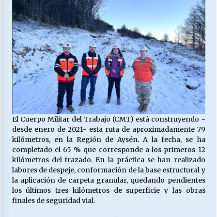
Releyendo la Rerum Novarum a 135 años. “La
cuestión social hoy”.
16/05/2026
S.O.S. a los ricos, Save Our Souls (Salvar
Nuestras Almas)
30/04/2026
¿Asesores con doble sueldo?
El Cuerpo Militar del Trabajo (CMT) está construyendo -
18/04/2026
desde enero de 2021- esta ruta de aproximadamente 79
kilómetros, en la Región de Aysén. A la fecha, se ha
completado el 65 % que corresponde a los primeros 12
kilómetros del trazado. En la práctica se han realizado
Chile y sus segmentos de la riqueza
labores de despeje, conformación de la base estructural y
06/04/2026
la aplicación de carpeta granular, quedando pendientes
los últimos tres kilómetros de superficie y las obras
finales de seguridad vial.