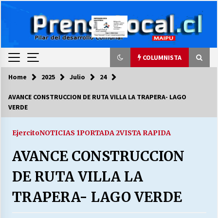
Skip
to
content
COLUMNISTA
Home
2025
Julio
24
COLUMNISTA
AVANCE CONSTRUCCION DE RUTA VILLA LA TRAPERA- LAGO
VERDE
Ya se ordenaron las cuentas de luz… ¿Y
cuándo van a bajar?
03/08/2026
Ejercito
NOTICIAS 1
PORTADA 2
VISTA RAPIDA
AVANCE CONSTRUCCION
LA DC POR SIEMPRE.RECORDANDO 69 AÑOS DE
HISTORIA
DE RUTA VILLA LA
28/07/2026
TRAPERA- LAGO VERDE
“ORGULLOSOS DE SER DC” SALUDA EL
CUMPLEAÑOS 69