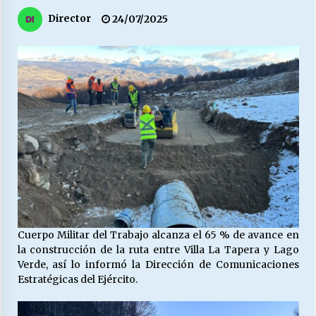
27/07/2026
Director
24/07/2025
MUNICIPALIDAD, TRABAJADORES, CLIMA
LABORAL:
13/07/2026
Escuela hospitalaria El Carmen de Maipu.
25/06/2026
¿Qué habrían dicho?
23/06/2026
VOLVER A SER ALTERNATIVA
Cuerpo Militar del Trabajo alcanza el 65 % de avance en
16/06/2026
la construcción de la ruta entre Villa La Tapera y Lago
Verde, así lo informó la Dirección de Comunicaciones
Estratégicas del Ejército.
MUNICIPALIDADES, HONORARIOS, DESPIDOS
28/05/2026