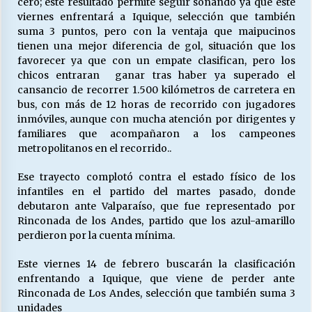
cero; este resultado permite seguir soñando ya que este
viernes enfrentará a Iquique, selección que también
suma 3 puntos, pero con la ventaja que maipucinos
Releyendo la Rerum Novarum a 135 años. “La
tienen una mejor diferencia de gol, situación que los
cuestión social hoy”.
favorecer ya que con un empate clasifican, pero los
16/05/2026
chicos entraran ganar tras haber ya superado el
cansancio de recorrer 1.500 kilómetros de carretera en
bus, con más de 12 horas de recorrido con jugadores
S.O.S. a los ricos, Save Our Souls (Salvar
inmóviles, aunque con mucha atención por dirigentes y
Nuestras Almas)
familiares que acompañaron a los campeones
30/04/2026
metropolitanos en el recorrido..
¿Asesores con doble sueldo?
Ese trayecto complotó contra el estado físico de los
18/04/2026
infantiles en el partido del martes pasado, donde
debutaron ante Valparaíso, que fue representado por
Rinconada de los Andes, partido que los azul-amarillo
Chile y sus segmentos de la riqueza
perdieron por la cuenta mínima.
06/04/2026
Este viernes 14 de febrero buscarán la clasificación
enfrentando a Iquique, que viene de perder ante
Rinconada de Los Andes, selección que también suma 3
unidades