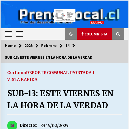
Skip
to
content
COLUMNISTA
Home
2025
Febrero
14
COLUMNISTA
SUB-13: ESTE VIERNES EN LA HORA DE LA VERDAD
Ya se ordenaron las cuentas de luz… ¿Y
cuándo van a bajar?
Corfuma
DEPORTE COMUNAL I
PORTADA 1
03/08/2026
VISTA RAPIDA
SUB-13: ESTE VIERNES EN
LA DC POR SIEMPRE.RECORDANDO 69 AÑOS DE
HISTORIA
LA HORA DE LA VERDAD
28/07/2026
“ORGULLOSOS DE SER DC” SALUDA EL
CUMPLEAÑOS 69
Director
14/02/2025