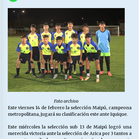
27/07/2026
MUNICIPALIDAD, TRABAJADORES, CLIMA
LABORAL:
13/07/2026
Escuela hospitalaria El Carmen de Maipu.
25/06/2026
¿Qué habrían dicho?
23/06/2026
Foto archivo
VOLVER A SER ALTERNATIVA
Este viernes 14 de febrero la selección Maipú, campeona
16/06/2026
metropolitana, jugará su clasificación este ante Iquique.
Este miércoles la selección sub 13 de Maipú logró una
MUNICIPALIDADES, HONORARIOS, DESPIDOS
merecida victoria ante la selección de Arica por 3 tantos a
28/05/2026