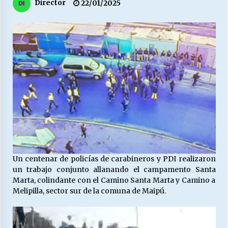
27/07/2026
Director
22/01/2025
MUNICIPALIDAD, TRABAJADORES, CLIMA
LABORAL:
13/07/2026
Escuela hospitalaria El Carmen de Maipu.
25/06/2026
¿Qué habrían dicho?
23/06/2026
Un centenar de policías de carabineros y PDI realizaron
VOLVER A SER ALTERNATIVA
un trabajo conjunto allanando el campamento Santa
16/06/2026
Marta, colindante con el Camino Santa Marta y Camino a
Melipilla, sector sur de la comuna de Maipú.
MUNICIPALIDADES, HONORARIOS, DESPIDOS
28/05/2026