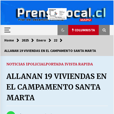
Skip
to
content
COLUMNISTA
Home
2025
Enero
22
COLUMNISTA
ALLANAN 19 VIVIENDAS EN EL CAMPAMENTO SANTA MARTA
Ya se ordenaron las cuentas de luz… ¿Y
cuándo van a bajar?
NOTICIAS 1
POLICIAL
PORTADA 1
VISTA RAPIDA
03/08/2026
ALLANAN 19 VIVIENDAS EN
LA DC POR SIEMPRE.RECORDANDO 69 AÑOS DE
EL CAMPAMENTO SANTA
HISTORIA
28/07/2026
MARTA
“ORGULLOSOS DE SER DC” SALUDA EL
CUMPLEAÑOS 69