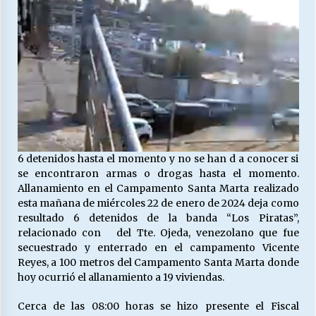
Releyendo la Rerum Novarum a 135 años. “La
cuestión social hoy”.
16/05/2026
S.O.S. a los ricos, Save Our Souls (Salvar
Nuestras Almas)
30/04/2026
6 detenidos hasta el momento y no se han d a conocer si
¿Asesores con doble sueldo?
se encontraron armas o drogas hasta el momento.
18/04/2026
Allanamiento en el Campamento Santa Marta realizado
esta mañana de miércoles 22 de enero de 2024 deja como
resultado 6 detenidos de la banda “Los Piratas”,
relacionado con del Tte. Ojeda, venezolano que fue
Chile y sus segmentos de la riqueza
secuestrado y enterrado en el campamento Vicente
06/04/2026
Reyes, a 100 metros del Campamento Santa Marta donde
hoy ocurrió el allanamiento a 19 viviendas.
Cerca de las 08:00 horas se hizo presente el Fiscal