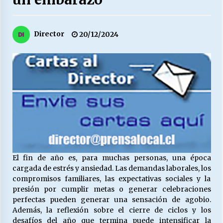
27/07/2026
MUNICIPALIDAD, TRABAJADORES, CLIMA
Director
20/12/2024
LABORAL:
13/07/2026
Escuela hospitalaria El Carmen de Maipu.
25/06/2026
¿Qué habrían dicho?
23/06/2026
El fin de año es, para muchas personas, una época
VOLVER A SER ALTERNATIVA
cargada de estrés y ansiedad. Las demandas laborales, los
16/06/2026
compromisos familiares, las expectativas sociales y la
presión por cumplir metas o generar celebraciones
perfectas pueden generar una sensación de agobio.
MUNICIPALIDADES, HONORARIOS, DESPIDOS
Además, la reflexión sobre el cierre de ciclos y los
28/05/2026
desafíos del año que termina puede intensificar la