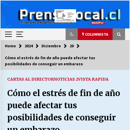
Skip
to
content
COLUMNISTA
Home
2024
Diciembre
20
COLUMNISTA
Cómo el estrés de fin de año puede afectar tus
posibilidades de conseguir un embarazo
Ya se ordenaron las cuentas de luz… ¿Y
cuándo van a bajar?
03/08/2026
CARTAS AL DIRECTOR
NOTICIAS 2
VISTA RAPIDA
Cómo el estrés de fin de año
LA DC POR SIEMPRE.RECORDANDO 69 AÑOS DE
HISTORIA
puede afectar tus
28/07/2026
posibilidades de conseguir
“ORGULLOSOS DE SER DC” SALUDA EL
CUMPLEAÑOS 69
un embarazo