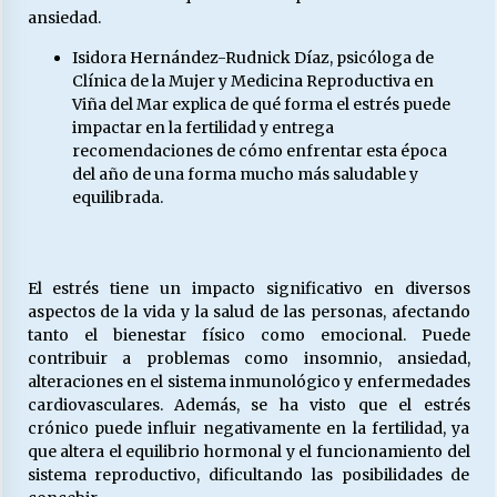
ansiedad.
Isidora Hernández-Rudnick Díaz, psicóloga de
Releyendo la Rerum Novarum a 135 años. “La
Clínica de la Mujer y Medicina Reproductiva en
cuestión social hoy”.
Viña del Mar explica de qué forma el estrés puede
16/05/2026
impactar en la fertilidad y entrega
recomendaciones de cómo enfrentar esta época
S.O.S. a los ricos, Save Our Souls (Salvar
del año de una forma mucho más saludable y
Nuestras Almas)
equilibrada.
30/04/2026
¿Asesores con doble sueldo?
El estrés tiene un impacto significativo en diversos
18/04/2026
aspectos de la vida y la salud de las personas, afectando
tanto el bienestar físico como emocional. Puede
contribuir a problemas como insomnio, ansiedad,
Chile y sus segmentos de la riqueza
alteraciones en el sistema inmunológico y enfermedades
06/04/2026
cardiovasculares. Además, se ha visto que el estrés
crónico puede influir negativamente en la fertilidad, ya
que altera el equilibrio hormonal y el funcionamiento del
sistema reproductivo, dificultando las posibilidades de