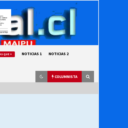
NOTICIAS 1
NOTICIAS 2
AS QUE +
COLUMNISTA
“ORGULLOSOS DE SER DC” SALUDA
EL CUMPLEAÑOS 69
27/07/2026