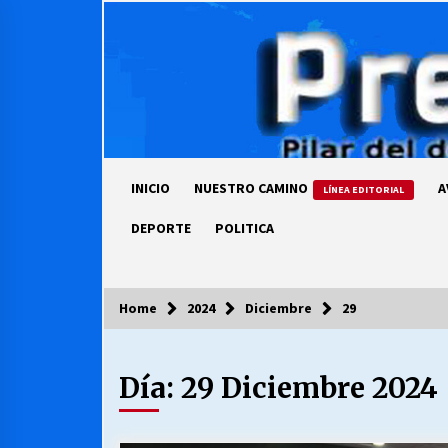
Skip
to
content
INICIO
NUESTRO CAMINO
A
LÍNEA EDITORIAL
DEPORTE
POLITICA
Home
2024
Diciembre
29
COLUMNISTA
Día:
29 Diciembre 2024
Ya se ordenaron las cuentas de
luz… ¿Y cuándo van a bajar?
03/08/2026