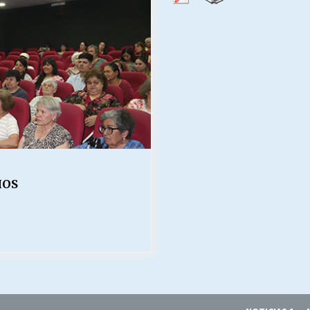
Escuela hospitalaria El Carmen de
Maipu.
25/06/2026
MUNICIPALIDADES, HONORARIOS,
DESPIDOS
28/05/2026
¿Asesores con doble sueldo?
18/04/2026
IOS