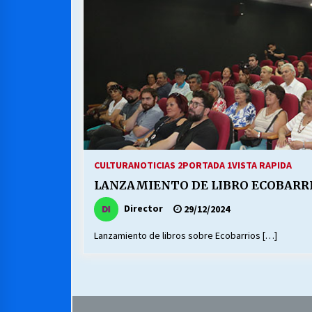
MUNICIPALIDAD, TRABAJADORES,
CLIMA LABORAL:
13/07/2026
VOLVER A SER ALTERNATIVA
16/06/2026
S.O.S. a los ricos, Save Our Souls
(Salvar Nuestras Almas)
CULTURA
NOTICIAS 2
PORTADA 1
VISTA RAPIDA
30/04/2026
LANZAMIENTO DE LIBRO ECOBARR
Director
29/12/2024
Lanzamiento de libros sobre Ecobarrios […]