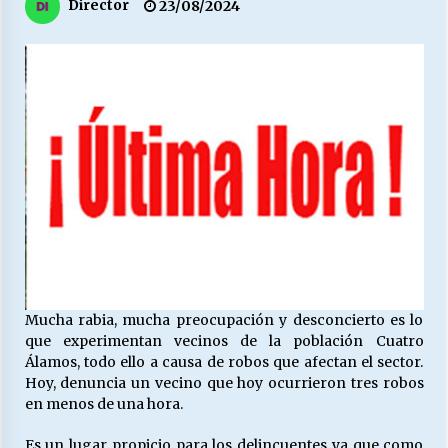
27/07/2026
Director
23/08/2024
MUNICIPALIDAD, TRABAJADORES, CLIMA
LABORAL:
13/07/2026
Escuela hospitalaria El Carmen de Maipu.
25/06/2026
¿Qué habrían dicho?
23/06/2026
Mucha rabia, mucha preocupación y desconcierto es lo
VOLVER A SER ALTERNATIVA
que experimentan vecinos de la población Cuatro
16/06/2026
Álamos, todo ello a causa de robos que afectan el sector.
Hoy, denuncia un vecino que hoy ocurrieron tres robos
en menos de una hora.
MUNICIPALIDADES, HONORARIOS, DESPIDOS
28/05/2026
Es un lugar propicio para los delincuentes ya que como