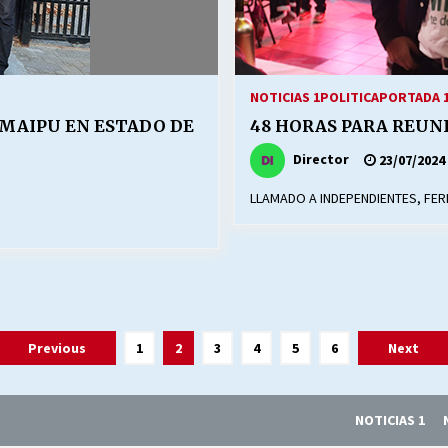
NOTICIAS 1
POLITICA
PORTADA 
H-MAIPU EN ESTADO DE
48 HORAS PARA REUNI
Director
23/07/2024
LLAMADO A INDEPENDIENTES, FER
Previous
1
2
3
4
5
6
Next
NOTICIAS 1