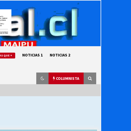
NOTICIAS 1
NOTICIAS 2
AS QUE +
COLUMNISTA
“ORGULLOSOS DE SER DC” SALUDA
EL CUMPLEAÑOS 69
27/07/2026