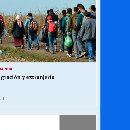
¿Qué habrían dicho?
23/06/2026
Releyendo la Rerum Novarum a 135
años. “La cuestión social hoy”.
16/05/2026
Chile y sus segmentos de la riqueza
06/04/2026
RAPIDA
gración y extranjería
…]