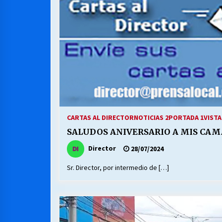
MUNICIPALIDAD, TRABAJADORES,
CLIMA LABORAL:
13/07/2026
VOLVER A SER ALTERNATIVA
16/06/2026
S.O.S. a los ricos, Save Our Souls
(Salvar Nuestras Almas)
CARTAS AL DIRECTOR
NOTICIAS 2
PORTADA 1
VISTA
30/04/2026
SALUDOS ANIVERSARIO A MIS CAM
Director
28/07/2024
Sr. Director, por intermedio de […]