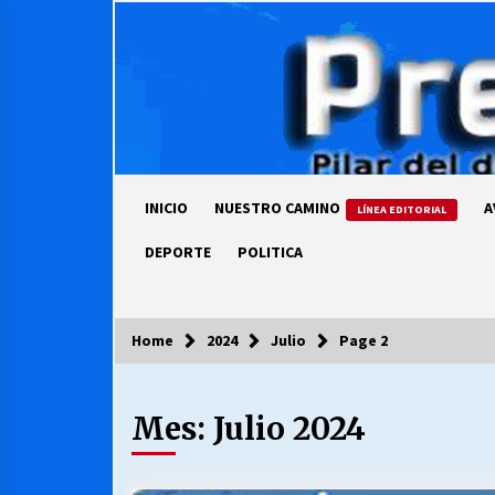
Skip
to
content
INICIO
NUESTRO CAMINO
A
LÍNEA EDITORIAL
DEPORTE
POLITICA
Home
2024
Julio
Page 2
COLUMNISTA
Mes:
Julio 2024
Ya se ordenaron las cuentas de
luz… ¿Y cuándo van a bajar?
03/08/2026