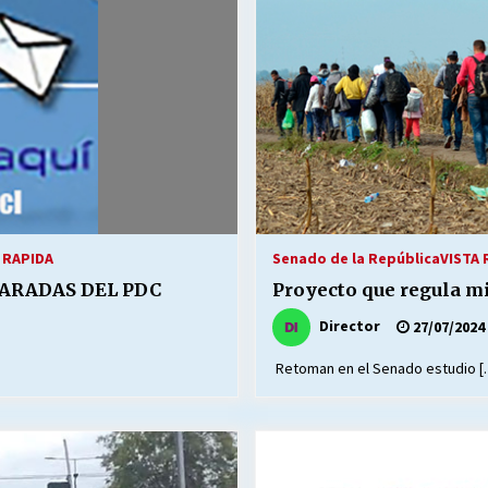
Escuela hospitalaria El Carmen de
Maipu.
25/06/2026
MUNICIPALIDADES, HONORARIOS,
DESPIDOS
28/05/2026
¿Asesores con doble sueldo?
18/04/2026
 RAPIDA
Senado de la República
VISTA 
ARADAS DEL PDC
Proyecto que regula mi
Director
27/07/2024
Retoman en el Senado estudio [