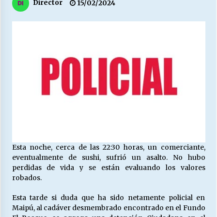
27/07/2026
Director
15/02/2024
MUNICIPALIDAD, TRABAJADORES, CLIMA
LABORAL:
13/07/2026
Escuela hospitalaria El Carmen de Maipu.
25/06/2026
¿Qué habrían dicho?
23/06/2026
Esta noche, cerca de las 22:30 horas, un comerciante,
eventualmente de sushi, sufrió un asalto. No hubo
VOLVER A SER ALTERNATIVA
perdidas de vida y se están evaluando los valores
16/06/2026
robados.
Esta tarde si duda que ha sido netamente policial en
MUNICIPALIDADES, HONORARIOS, DESPIDOS
Maipú, al cadáver desmembrado encontrado en el Fundo
28/05/2026