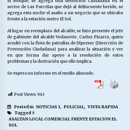
El Bosque, se agrega una detención Ciudadana en el
sector de Las Parcelas que dejó al delincuente herido, se
agrega esta noche el asalto a un negocio que se ubicaba
Releyendo la Rerum Novarum a 135 años. “La
frente a la estación metro El Sol.
cuestión social hoy”.
16/05/2026
Al lugar en reemplazo del alcalde, se hizo presente el jefe
de gabinete del alcalde Vodanovic, Carlos Pizarro, quien
acudió con la flota de patrullas de Dipresec (Dirección de
S.O.S. a los ricos, Save Our Souls (Salvar
Prevención Ciudadana) para analizar la situación y ver
Nuestras Almas)
en que forma dar apoyo a la resolución de estos
30/04/2026
problemas y la derivación que ello implica.
¿Asesores con doble sueldo?
Se espera un informe en el medio alineado.
18/04/2026
Post Views:
943
Chile y sus segmentos de la riqueza
06/04/2026
Posted in
NOTICIAS 1
,
POLICIAL
,
VISTA RAPIDA
Tagged #
ASALTAN LOCAL COMERCIAL FRENTE ESTACION EL
SOL