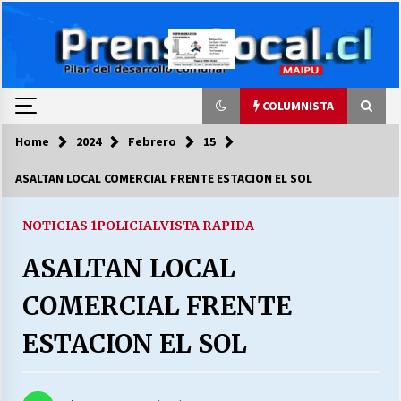
Skip
to
content
COLUMNISTA
Home
2024
Febrero
15
COLUMNISTA
ASALTAN LOCAL COMERCIAL FRENTE ESTACION EL SOL
Ya se ordenaron las cuentas de luz… ¿Y
cuándo van a bajar?
NOTICIAS 1
POLICIAL
VISTA RAPIDA
03/08/2026
ASALTAN LOCAL
LA DC POR SIEMPRE.RECORDANDO 69 AÑOS DE
COMERCIAL FRENTE
HISTORIA
28/07/2026
ESTACION EL SOL
“ORGULLOSOS DE SER DC” SALUDA EL
CUMPLEAÑOS 69