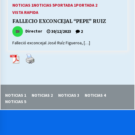
27/07/2026
NOTICIAS 1
NOTICIAS 5
PORTADA 1
PORTADA 2
VISTA RAPIDA
MUNICIPALIDAD, TRABAJADORES, CLIMA
FALLECIO EXCONCEJAL “PEPE” RUIZ
LABORAL:
13/07/2026
Director
30/12/2023
2
Falleció exconcejal José Ruíz Figueroa, […]
Escuela hospitalaria El Carmen de Maipu.
25/06/2026
¿Qué habrían dicho?
23/06/2026
NOTICIAS 1
NOTICIAS 2
NOTICIAS 3
NOTICIAS 4
VOLVER A SER ALTERNATIVA
NOTICIAS 5
16/06/2026
MUNICIPALIDADES, HONORARIOS, DESPIDOS
28/05/2026