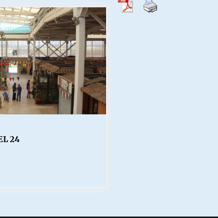
Escuela hospitalaria El Carmen de
Maipu.
25/06/2026
MUNICIPALIDADES, HONORARIOS,
DESPIDOS
28/05/2026
¿Asesores con doble sueldo?
18/04/2026
L 24