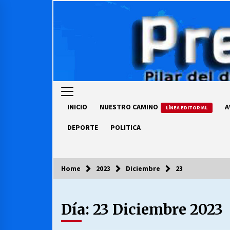
Skip
to
content
INICIO
NUESTRO CAMINO
A
LÍNEA EDITORIAL
DEPORTE
POLITICA
Home
2023
Diciembre
23
COLUMNISTA
Día:
23 Diciembre 2023
Ya se ordenaron las cuentas de
luz… ¿Y cuándo van a bajar?
03/08/2026