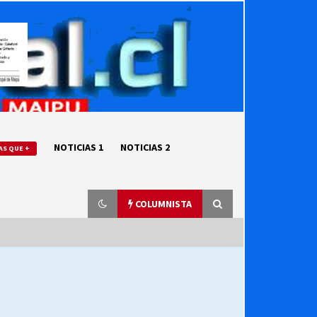
NOTICIAS 1
NOTICIAS 2
AS QUE +
COLUMNISTA
“ORGULLOSOS DE SER DC” SALUDA
EL CUMPLEAÑOS 69
27/07/2026