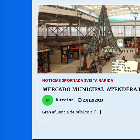
MUNICIPALIDAD, TRABAJADORES,
CLIMA LABORAL:
13/07/2026
VOLVER A SER ALTERNATIVA
16/06/2026
S.O.S. a los ricos, Save Our Souls
(Salvar Nuestras Almas)
NOTICIAS 2
PORTADA 1
VISTA RAPIDA
30/04/2026
MERCADO MUNICIPAL ATENDERA E
Director
23/12/2023
Gran afluencia de público al […]