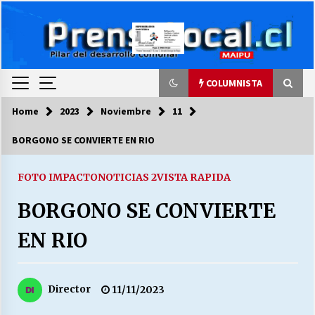
Skip
to
content
COLUMNISTA
Home
2023
Noviembre
11
COLUMNISTA
BORGONO SE CONVIERTE EN RIO
Ya se ordenaron las cuentas de luz… ¿Y
cuándo van a bajar?
FOTO IMPACTO
NOTICIAS 2
VISTA RAPIDA
03/08/2026
BORGONO SE CONVIERTE
LA DC POR SIEMPRE.RECORDANDO 69 AÑOS DE
EN RIO
HISTORIA
28/07/2026
Director
11/11/2023
“ORGULLOSOS DE SER DC” SALUDA EL
CUMPLEAÑOS 69