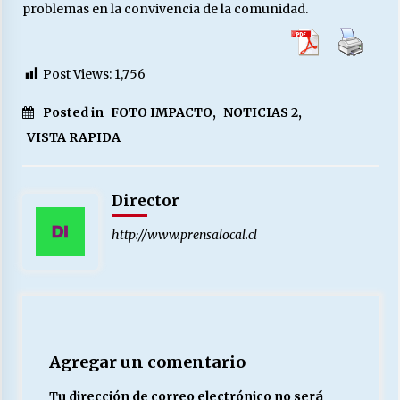
problemas en la convivencia de la comunidad.
Releyendo la Rerum Novarum a 135 años. “La
cuestión social hoy”.
Post Views:
1,756
16/05/2026
Posted in
FOTO IMPACTO
,
NOTICIAS 2
,
VISTA RAPIDA
S.O.S. a los ricos, Save Our Souls (Salvar
Nuestras Almas)
30/04/2026
Director
¿Asesores con doble sueldo?
http://www.prensalocal.cl
18/04/2026
Chile y sus segmentos de la riqueza
06/04/2026
Agregar un comentario
Tu dirección de correo electrónico no será