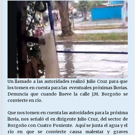
27/07/2026
MUNICIPALIDAD, TRABAJADORES, CLIMA
LABORAL:
13/07/2026
Escuela hospitalaria El Carmen de Maipu.
25/06/2026
¿Qué habrían dicho?
23/06/2026
Un llamado a las autoridades realizó Julio Cruz para que
los tomen en cuenta para las eventuales próximas lluvias.
Denuncia que cuando llueve la calle J.M. Borgoño se
VOLVER A SER ALTERNATIVA
convierte en río.
16/06/2026
Que nos tomen en cuenta las autoridades para la próxima
lluvia, nos señaló el ex dirigente Julio Cruz, del sector de
Borgoño con Cuatro Poniente. Aquí se junta el agua y el
MUNICIPALIDADES, HONORARIOS, DESPIDOS
río en que se convierte causa malestar y graves
28/05/2026