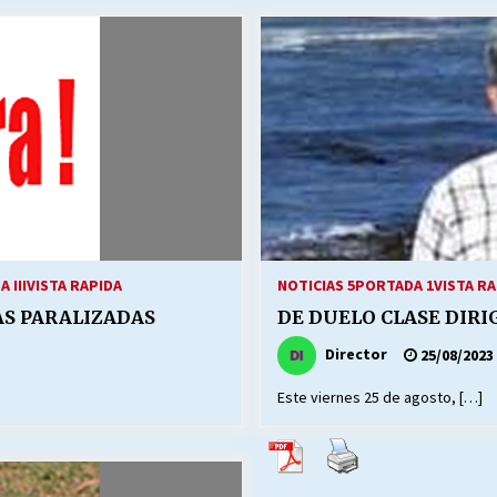
Escuela hospitalaria El Carmen de
Maipu.
25/06/2026
MUNICIPALIDADES, HONORARIOS,
DESPIDOS
28/05/2026
¿Asesores con doble sueldo?
18/04/2026
 III
VISTA RAPIDA
NOTICIAS 5
PORTADA 1
VISTA RA
S PARALIZADAS
DE DUELO CLASE DIRI
Director
25/08/2023
Este viernes 25 de agosto, […]