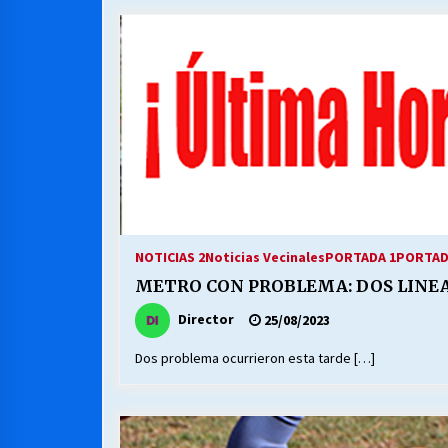
MUNICIPALIDAD, TRABAJADORES,
CLIMA LABORAL:
13/07/2026
VOLVER A SER ALTERNATIVA
16/06/2026
S.O.S. a los ricos, Save Our Souls
(Salvar Nuestras Almas)
NOTICIAS 2
Noticias Vecinales
PORTADA 1
PORTADA
30/04/2026
METRO CON PROBLEMA: DOS LINEA
Director
25/08/2023
Dos problema ocurrieron esta tarde […]