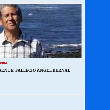
¿Qué habrían dicho?
23/06/2026
Releyendo la Rerum Novarum a 135
años. “La cuestión social hoy”.
16/05/2026
Chile y sus segmentos de la riqueza
06/04/2026
PIDA
GENTE: FALLECIO ANGEL BERNAL