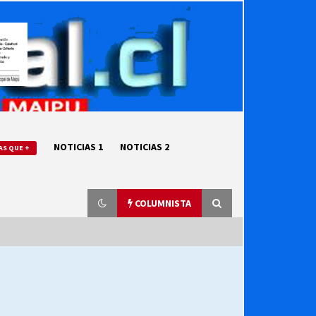
NOTICIAS 1
NOTICIAS 2
AS QUE +
COLUMNISTA
“ORGULLOSOS DE SER DC” SALUDA
EL CUMPLEAÑOS 69
27/07/2026