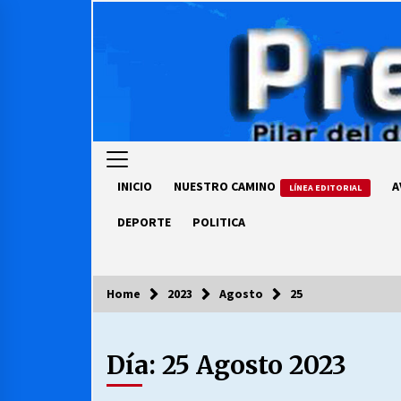
Skip
to
content
INICIO
NUESTRO CAMINO
A
LÍNEA EDITORIAL
DEPORTE
POLITICA
Home
2023
Agosto
25
COLUMNISTA
Día:
25 Agosto 2023
Ya se ordenaron las cuentas de
luz… ¿Y cuándo van a bajar?
03/08/2026