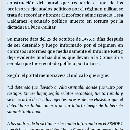
construcción del mural que recuerde a uno de los
profesores ejecutados políticos por el régimen militar, se
trata de recordar y honrar al profesor Jaime Ignacio Ossa
Releyendo la Rerum Novarum a 135 años. “La
Galdámez, ejecutado político muerto en tortura por la
cuestión social hoy”.
dictadura Cívico-Militar.
16/05/2026
Su muerte data del 25 de octubre de 1975, 5 días después
S.O.S. a los ricos, Save Our Souls (Salvar
de ser detenido y luego informado por el régimen en
Nuestras Almas)
confusos Informes que medianamente el Informe Rettig
30/04/2026
deja evidente muchas dudas que llevan a la Comisión a
señalar que fue ejecutado político por tortura.
¿Asesores con doble sueldo?
Según el portal memoriaviva.cl indica lo que sigue:
18/04/2026
“
El detenido fue llevado a Villa Grimaldi donde fue visto por
testigos. En ese lugar, según relatos recogidos, fue torturado y
Chile y sus segmentos de la riqueza
se le escuchó decir a los agentes, presas de nerviosismo, que el
06/04/2026
detenido se había muerto de un infarto luego de habérsele
suministrado agua.
A los padres de la víctima se les había informado en el SENDET
que éste se encontraba detenido en Cuatro Álamos, pero ahí lo