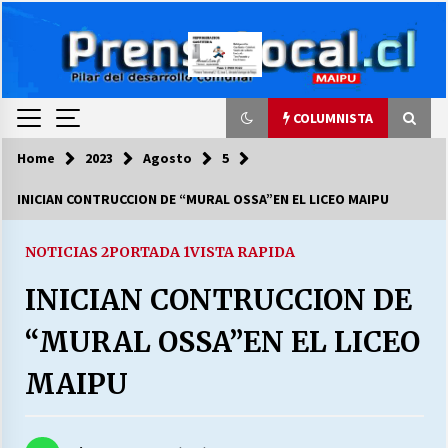
Skip
to
content
COLUMNISTA
Home
2023
Agosto
5
COLUMNISTA
INICIAN CONTRUCCION DE “MURAL OSSA”EN EL LICEO MAIPU
Ya se ordenaron las cuentas de luz… ¿Y
cuándo van a bajar?
NOTICIAS 2
PORTADA 1
VISTA RAPIDA
03/08/2026
INICIAN CONTRUCCION DE
LA DC POR SIEMPRE.RECORDANDO 69 AÑOS DE
“MURAL OSSA”EN EL LICEO
HISTORIA
28/07/2026
MAIPU
“ORGULLOSOS DE SER DC” SALUDA EL
CUMPLEAÑOS 69