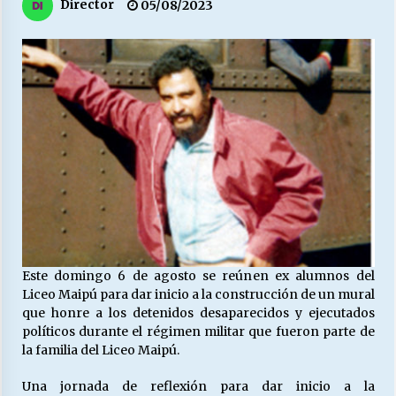
27/07/2026
Director
05/08/2023
MUNICIPALIDAD, TRABAJADORES, CLIMA
LABORAL:
13/07/2026
Escuela hospitalaria El Carmen de Maipu.
25/06/2026
¿Qué habrían dicho?
23/06/2026
Este domingo 6 de agosto se reúnen ex alumnos del
VOLVER A SER ALTERNATIVA
Liceo Maipú para dar inicio a la construcción de un mural
16/06/2026
que honre a los detenidos desaparecidos y ejecutados
políticos durante el régimen militar que fueron parte de
la familia del Liceo Maipú.
MUNICIPALIDADES, HONORARIOS, DESPIDOS
Una jornada de reflexión para dar inicio a la
28/05/2026