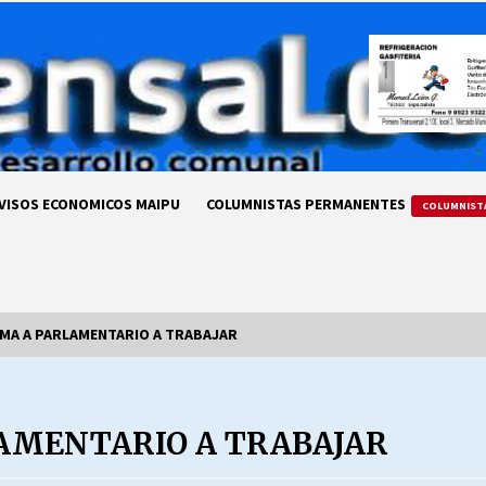
VISOS ECONOMICOS MAIPU
COLUMNISTAS PERMANENTES
COLUMNIST
MA A PARLAMENTARIO A TRABAJAR
LA DC POR SIEMPRE.RECORDANDO
69 AÑOS DE HISTORIA
AMENTARIO A TRABAJAR
28/07/2026