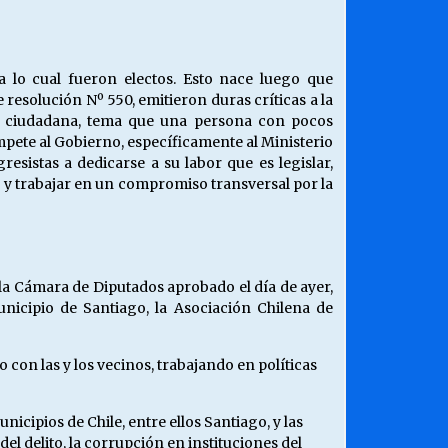
¿Qué habrían dicho?
23/06/2026
a lo cual fueron electos. Esto nace luego que
 resolución Nº 550, emitieron duras críticas a la
Releyendo la Rerum Novarum a 135
d ciudadana, tema que una persona con pocos
años. “La cuestión social hoy”.
pete al Gobierno, específicamente al Ministerio
16/05/2026
gresistas a dedicarse a su labor que es legislar,
o y trabajar en un compromiso transversal por la
Chile y sus segmentos de la riqueza
06/04/2026
 la Cámara de Diputados aprobado el día de ayer,
unicipio de Santiago, la Asociación Chilena de
con las y los vecinos, trabajando en políticas
ipios de Chile, entre ellos Santiago, y las
del delito, la corrupción en instituciones del