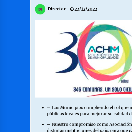
MUNICIPALIDAD, TRABAJADORES,
Director
23/12/2022
CLIMA LABORAL:
13/07/2026
VOLVER A SER ALTERNATIVA
16/06/2026
S.O.S. a los ricos, Save Our Souls
(Salvar Nuestras Almas)
30/04/2026
– Los Municipios cumpliendo el rol que no
públicas locales para mejorar su calidad d
– Nuestro compromiso como Asociación es 
distintas instituciones del país, para que 