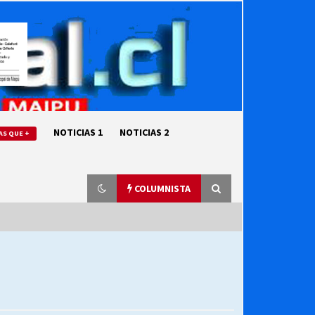
NOTICIAS 1
NOTICIAS 2
AS QUE +
COLUMNISTA
“ORGULLOSOS DE SER DC” SALUDA
EL CUMPLEAÑOS 69
27/07/2026