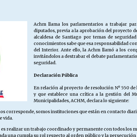
Escuela hospitalaria El Carmen de
Maipu.
25/06/2026
Achm llama los parlamentarios a trabajar par
diputados, previa a la aprobación del proyecto de
MUNICIPALIDADES, HONORARIOS,
alcaldesa de Santiago por temas de segurida
DESPIDOS
conocimientos sabe que esa responsabilidad com
28/05/2026
del Interior. Ante ello, la Achm llamó a los con
invitándolos a destrabar el debate parlamentari
seguridad.
¿Asesores con doble sueldo?
18/04/2026
Declaración Pública
En relación al proyecto de resolución Nº 550 de
y que establece una crítica a la gestión del M
Municipalidades, ACHM, declara lo siguiente:
s corresponde, somos instituciones que están en contacto diario 
e vida.
realizar un trabajo coordinado y permanente con todos los munic
cada una cumpla su rol respecto al orden público y la persecución 