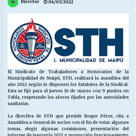
27/07/2026
Director
04/03/2022
MUNICIPALIDAD, TRABAJADORES, CLIMA
LABORAL:
13/07/2026
Escuela hospitalaria El Carmen de Maipu.
25/06/2026
El Sindicato de Trabajadores a Honorarios de la
¿Qué habrían dicho?
Municipalidad de Maipú, STH, realizará la asamblea del
23/06/2026
año 2022 según lo disponen los Estatutos de la Sindical.
Esta se fijó para el jueves 10 de marzo con 9 puntos en
Tabla, respetando los aforos fijados por las autoridades
VOLVER A SER ALTERNATIVA
sanitarias.
16/06/2026
La directiva de STH que preside Roque Pérez, cita a
Asamblea a General de socios con el fin de votar algunos
MUNICIPALIDADES, HONORARIOS, DESPIDOS
temas, elegir algunas comisiones, presentación del
28/05/2026
informe de tesorería 2021 y proyección funcionamiento