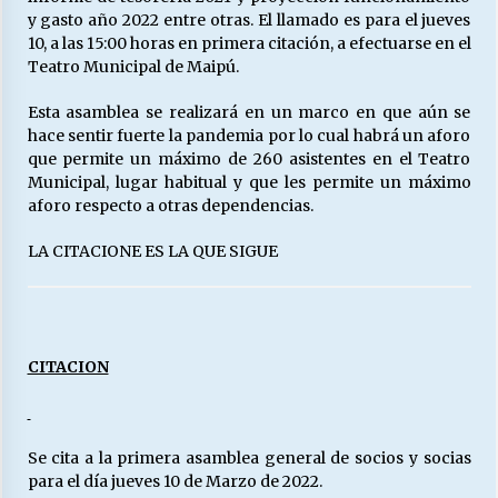
y gasto año 2022 entre otras. El llamado es para el jueves
10, a las 15:00 horas en primera citación, a efectuarse en el
Teatro Municipal de Maipú.
Releyendo la Rerum Novarum a 135 años. “La
cuestión social hoy”.
16/05/2026
Esta asamblea se realizará en un marco en que aún se
hace sentir fuerte la pandemia por lo cual habrá un aforo
que permite un máximo de 260 asistentes en el Teatro
S.O.S. a los ricos, Save Our Souls (Salvar
Municipal, lugar habitual y que les permite un máximo
Nuestras Almas)
aforo respecto a otras dependencias.
30/04/2026
LA CITACIONE ES LA QUE SIGUE
¿Asesores con doble sueldo?
18/04/2026
CITACION
Chile y sus segmentos de la riqueza
06/04/2026
Se cita a la primera asamblea general de socios y socias
para el día jueves 10 de Marzo de 2022.