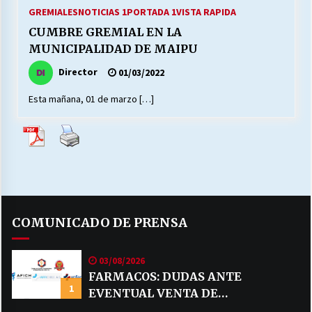
27/07/2026
GREMIALES
NOTICIAS 1
PORTADA 1
VISTA RAPIDA
CUMBRE GREMIAL EN LA
MUNICIPALIDAD, TRABAJADORES, CLIMA
MUNICIPALIDAD DE MAIPU
LABORAL:
13/07/2026
Director
01/03/2022
Esta mañana, 01 de marzo […]
Escuela hospitalaria El Carmen de Maipu.
25/06/2026
¿Qué habrían dicho?
23/06/2026
COMUNICADO DE PRENSA
VOLVER A SER ALTERNATIVA
16/06/2026
03/08/2026
FARMACOS: DUDAS ANTE
1
EVENTUAL VENTA DE
MUNICIPALIDADES, HONORARIOS, DESPIDOS
28/05/2026
MEDICAMENTOS POR MERCADO