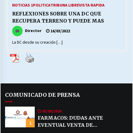
27/07/2026
NOTICIAS 1
POLITICA
TRIBUNA LIBRE
VISTA RAPIDA
REFLEXIONES SOBRE UNA DC QUE
MUNICIPALIDAD, TRABAJADORES, CLIMA
RECUPERA TERRENO Y PUEDE MAS
LABORAL:
13/07/2026
Director
16/03/2022
La DC desde su creación […]
Escuela hospitalaria El Carmen de Maipu.
25/06/2026
¿Qué habrían dicho?
23/06/2026
COMUNICADO DE PRENSA
VOLVER A SER ALTERNATIVA
16/06/2026
03/08/2026
FARMACOS: DUDAS ANTE
1
EVENTUAL VENTA DE
MUNICIPALIDADES, HONORARIOS, DESPIDOS
28/05/2026
MEDICAMENTOS POR MERCADO