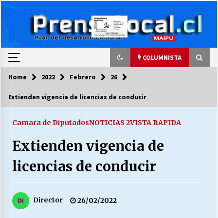
Skip
to
content
COLUMNISTA
Home
2022
Febrero
26
COLUMNISTA
Extienden vigencia de licencias de conducir
Ya se ordenaron las cuentas de luz… ¿Y
cuándo van a bajar?
Camara de Diputados
NOTICIAS 2
VISTA RAPIDA
03/08/2026
Extienden vigencia de
LA DC POR SIEMPRE.RECORDANDO 69 AÑOS DE
licencias de conducir
HISTORIA
28/07/2026
Director
26/02/2022
“ORGULLOSOS DE SER DC” SALUDA EL
CUMPLEAÑOS 69