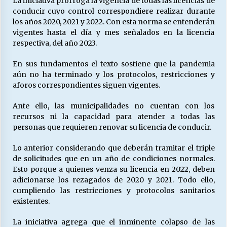
La iniciativa prorroga la vigencia de todas las licencias de
conducir cuyo control correspondiere realizar durante
los años 2020, 2021 y 2022. Con esta norma se entenderán
Releyendo la Rerum Novarum a 135 años. “La
vigentes hasta el día y mes señalados en la licencia
cuestión social hoy”.
respectiva, del año 2023.
16/05/2026
En sus fundamentos el texto sostiene que la pandemia
aún no ha terminado y los protocolos, restricciones y
S.O.S. a los ricos, Save Our Souls (Salvar
aforos correspondientes siguen vigentes.
Nuestras Almas)
30/04/2026
Ante ello, las municipalidades no cuentan con los
recursos ni la capacidad para atender a todas las
¿Asesores con doble sueldo?
personas que requieren renovar su licencia de conducir.
18/04/2026
Lo anterior considerando que deberán tramitar el triple
de solicitudes que en un año de condiciones normales.
Esto porque a quienes venza su licencia en 2022, deben
Chile y sus segmentos de la riqueza
adicionarse los rezagados de 2020 y 2021. Todo ello,
06/04/2026
cumpliendo las restricciones y protocolos sanitarios
existentes.
La iniciativa agrega que el inminente colapso de las