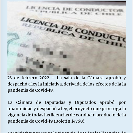
27/07/2026
MUNICIPALIDAD, TRABAJADORES, CLIMA
LABORAL:
13/07/2026
Escuela hospitalaria El Carmen de Maipu.
25/06/2026
¿Qué habrían dicho?
23/06/2026
23 de febrero 2022 .- La sala de la Cámara aprobó y
despachó a ley la iniciativa, derivada de los efectos de la la
pandemia de Covid-19.
VOLVER A SER ALTERNATIVA
La Cámara de Diputadas y Diputados aprobó por
16/06/2026
unanimidad y despachó a ley, el proyecto que prorroga la
vigencia de todas las licencias de conducir, producto de la
pandemia de Covid-19 (Boletín 14768).
MUNICIPALIDADES, HONORARIOS, DESPIDOS
28/05/2026