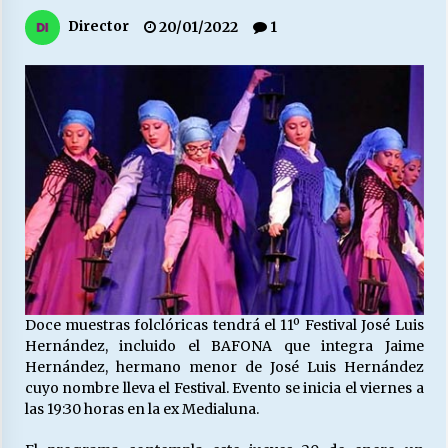
27/07/2026
Director
20/01/2022
1
MUNICIPALIDAD, TRABAJADORES, CLIMA
LABORAL:
13/07/2026
Escuela hospitalaria El Carmen de Maipu.
25/06/2026
¿Qué habrían dicho?
23/06/2026
Doce muestras folclóricas tendrá el 11º Festival José Luis
VOLVER A SER ALTERNATIVA
Hernández, incluido el BAFONA que integra Jaime
16/06/2026
Hernández, hermano menor de José Luis Hernández
cuyo nombre lleva el Festival. Evento se inicia el viernes a
las 19:30 horas en la ex Medialuna.
MUNICIPALIDADES, HONORARIOS, DESPIDOS
28/05/2026