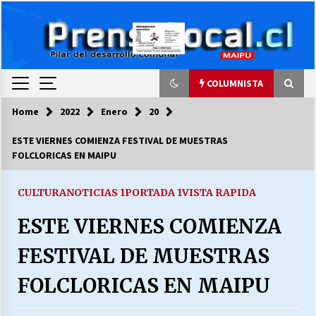
Skip
to
content
COLUMNISTA
Home
2022
Enero
20
COLUMNISTA
ESTE VIERNES COMIENZA FESTIVAL DE MUESTRAS
FOLCLORICAS EN MAIPU
Ya se ordenaron las cuentas de luz… ¿Y
cuándo van a bajar?
03/08/2026
CULTURA
NOTICIAS 1
PORTADA 1
VISTA RAPIDA
ESTE VIERNES COMIENZA
LA DC POR SIEMPRE.RECORDANDO 69 AÑOS DE
HISTORIA
FESTIVAL DE MUESTRAS
28/07/2026
FOLCLORICAS EN MAIPU
“ORGULLOSOS DE SER DC” SALUDA EL
CUMPLEAÑOS 69