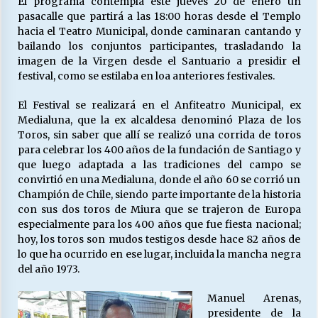
El programa contempla este jueves 20 de enero un
pasacalle que partirá a las 18:00 horas desde el Templo
hacia el Teatro Municipal, donde caminaran cantando y
Releyendo la Rerum Novarum a 135 años. “La
bailando los conjuntos participantes, trasladando la
cuestión social hoy”.
imagen de la Virgen desde el Santuario a presidir el
16/05/2026
festival, como se estilaba en loa anteriores festivales.
El Festival se realizará en el Anfiteatro Municipal, ex
S.O.S. a los ricos, Save Our Souls (Salvar
Medialuna, que la ex alcaldesa denominó Plaza de los
Nuestras Almas)
Toros, sin saber que allí se realizó una corrida de toros
30/04/2026
para celebrar los 400 años de la fundación de Santiago y
que luego adaptada a las tradiciones del campo se
¿Asesores con doble sueldo?
convirtió en una Medialuna, donde el año 60 se corrió un
18/04/2026
Champión de Chile, siendo parte importante de la historia
con sus dos toros de Miura que se trajeron de Europa
especialmente para los 400 años que fue fiesta nacional;
Chile y sus segmentos de la riqueza
hoy, los toros son mudos testigos desde hace 82 años de
06/04/2026
lo que ha ocurrido en ese lugar, incluida la mancha negra
del año 1973.
Manuel Arenas,
presidente de la