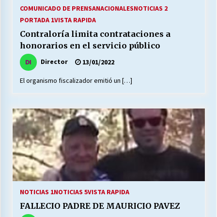
27/07/2026
COMUNICADO DE PRENSA
NACIONALES
NOTICIAS 2
PORTADA 1
VISTA RAPIDA
MUNICIPALIDAD, TRABAJADORES, CLIMA
Contraloría limita contrataciones a
LABORAL:
honorarios en el servicio público
13/07/2026
Director
13/01/2022
Escuela hospitalaria El Carmen de Maipu.
El organismo fiscalizador emitió un […]
25/06/2026
¿Qué habrían dicho?
23/06/2026
VOLVER A SER ALTERNATIVA
16/06/2026
NOTICIAS 1
NOTICIAS 5
VISTA RAPIDA
MUNICIPALIDADES, HONORARIOS, DESPIDOS
FALLECIO PADRE DE MAURICIO PAVEZ
28/05/2026