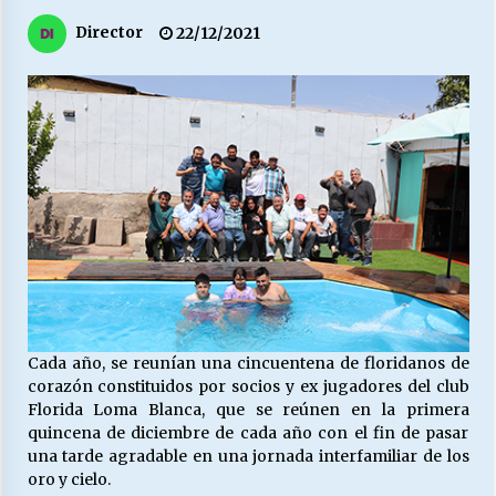
27/07/2026
Director
22/12/2021
MUNICIPALIDAD, TRABAJADORES, CLIMA
LABORAL:
13/07/2026
Escuela hospitalaria El Carmen de Maipu.
25/06/2026
¿Qué habrían dicho?
23/06/2026
Cada año, se reunían una cincuentena de floridanos de
VOLVER A SER ALTERNATIVA
corazón constituidos por socios y ex jugadores del club
16/06/2026
Florida Loma Blanca, que se reúnen en la primera
quincena de diciembre de cada año con el fin de pasar
una tarde agradable en una jornada interfamiliar de los
MUNICIPALIDADES, HONORARIOS, DESPIDOS
oro y cielo.
28/05/2026