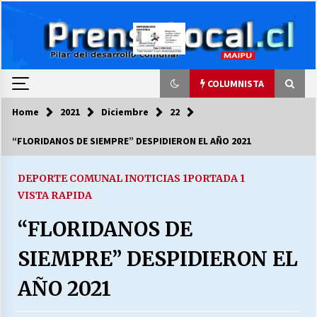
Skip
to
content
COLUMNISTA
Home
2021
Diciembre
22
COLUMNISTA
“FLORIDANOS DE SIEMPRE” DESPIDIERON EL AÑO 2021
Ya se ordenaron las cuentas de luz… ¿Y
cuándo van a bajar?
DEPORTE COMUNAL I
NOTICIAS 1
PORTADA 1
03/08/2026
VISTA RAPIDA
“FLORIDANOS DE
LA DC POR SIEMPRE.RECORDANDO 69 AÑOS DE
HISTORIA
SIEMPRE” DESPIDIERON EL
28/07/2026
AÑO 2021
“ORGULLOSOS DE SER DC” SALUDA EL
CUMPLEAÑOS 69