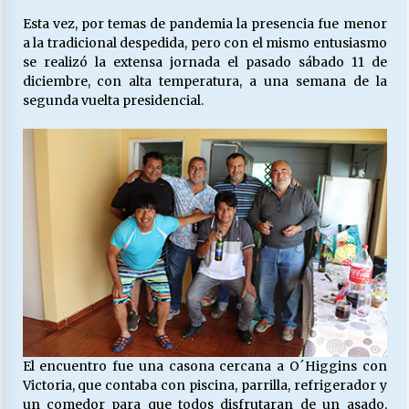
Esta vez, por temas de pandemia la presencia fue menor
a la tradicional despedida, pero con el mismo entusiasmo
Releyendo la Rerum Novarum a 135 años. “La
se realizó la extensa jornada el pasado sábado 11 de
cuestión social hoy”.
diciembre, con alta temperatura, a una semana de la
16/05/2026
segunda vuelta presidencial.
S.O.S. a los ricos, Save Our Souls (Salvar
Nuestras Almas)
30/04/2026
¿Asesores con doble sueldo?
18/04/2026
Chile y sus segmentos de la riqueza
06/04/2026
El encuentro fue una casona cercana a O´Higgins con
Victoria, que contaba con piscina, parrilla, refrigerador y
un comedor para que todos disfrutaran de un asado,