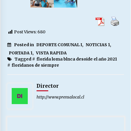
Post Views:
680
Posted in
DEPORTE COMUNAL I
,
NOTICIAS 1
,
PORTADA 1
,
VISTA RAPIDA
Tagged #
florida loma blnca desoide el año 2021
#
floridanos de siempre
Director
http://www.prensalocal.cl