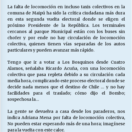
La falta de locomoción en incluso taxis colectivos en la
comuna de Maipú ha sido la crítica ciudadana más dura
Releyendo la Rerum Novarum a 135 años. “La
en esta segunda vuelta electoral donde se eligen el
cuestión social hoy”.
próximo Presidente de la República. Los terminales
16/05/2026
cercanos al parque Municipal están con los buses sin
chofer y por ende no hay circulación de locomoción
colectiva, quienes tienen vías separadas de los autos
S.O.S. a los ricos, Save Our Souls (Salvar
particulares y pueden avanzar más rápido.
Nuestras Almas)
30/04/2026
Tengo que ir a votar a Los Bosquinos desde Cuatro
Alamos, señalaba Ricardo Acuña, con una locomoción
¿Asesores con doble sueldo?
colectiva que pasa repleta debido a su circulación cada
18/04/2026
media hora, complicando este proceso electoral donde se
decide nada menos que el destino de Chile … y no hay
facilidades para el traslado; cómo dijo el Bombo;
Chile y sus segmentos de la riqueza
sospechosa la…
06/04/2026
La gente se devuelva a casa desde los paraderos, nos
indica Adriana Mena por falta de locomoción colectiva,
No pueden estar esperando más de una hora; imagínese
para la vuelta con este calor.