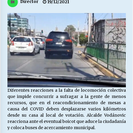
27/07/2026
Director
19/12/2021
MUNICIPALIDAD, TRABAJADORES, CLIMA
LABORAL:
13/07/2026
Escuela hospitalaria El Carmen de Maipu.
25/06/2026
¿Qué habrían dicho?
23/06/2026
Diferentes reacciones a la falta de locomoción colectiva
que impide concurrir a sufragar a la gente de menos
VOLVER A SER ALTERNATIVA
recursos, que en el reacondicionamiento de mesas a
16/06/2026
causa del COVID deben desplazarse varios kilómetros
desde su casa al local de votación. Alcalde Vodánovic
reacciona ante el eventual boicot que aduce la ciudadanía
MUNICIPALIDADES, HONORARIOS, DESPIDOS
y coloca buses de acercamiento municipal.
28/05/2026