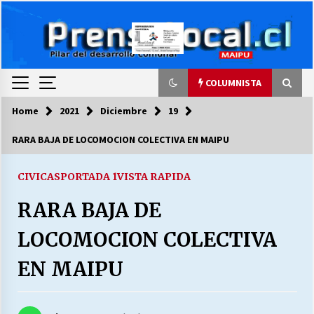
Skip
to
content
COLUMNISTA
Home
2021
Diciembre
19
COLUMNISTA
RARA BAJA DE LOCOMOCION COLECTIVA EN MAIPU
Ya se ordenaron las cuentas de luz… ¿Y
cuándo van a bajar?
CIVICAS
PORTADA 1
VISTA RAPIDA
03/08/2026
RARA BAJA DE
LA DC POR SIEMPRE.RECORDANDO 69 AÑOS DE
LOCOMOCION COLECTIVA
HISTORIA
28/07/2026
EN MAIPU
“ORGULLOSOS DE SER DC” SALUDA EL
CUMPLEAÑOS 69