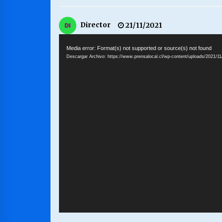
MUNICIPALIDAD, TRABAJADORES,
Director
21/11/2021
CLIMA LABORAL:
Reproductor
13/07/2026
de
Media error: Format(s) not supported or source(s) not found
Descargar Archivo: https://www.prensalocal.cl/wp-content/uploads/2021/1
Video
VOLVER A SER ALTERNATIVA
16/06/2026
S.O.S. a los ricos, Save Our Souls
(Salvar Nuestras Almas)
30/04/2026