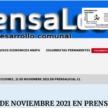
VISOS ECONOMICOS MAIPU
COLUMNISTAS PERMANENTES
COLUMNIST
CCIONES, 21 DE NOVIEMBRE 2021 EN PRENSALOCAL.CL
A
LA DC POR SIEMPRE.RECORDANDO
69 AÑOS DE HISTORIA
 DE NOVIEMBRE 2021 EN PREN
28/07/2026