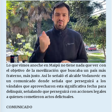
27/07/2026
MUNICIPALIDAD, TRABAJADORES, CLIMA
LABORAL:
13/07/2026
Escuela hospitalaria El Carmen de Maipu.
25/06/2026
¿Qué habrían dicho?
23/06/2026
Lo que vimos anoche en Maipú no tiene nada que ver con
el objetivo de la movilización que buscaba un país más
fraterno, más justo. Así lo señaló el alcalde Vodanovic en
un comunicado donde señala que perseguirá a los
VOLVER A SER ALTERNATIVA
vándalos que aprovecharon esta significativa fecha para
16/06/2026
delinquir, señalando que perseguirá con acciones legales
a quienes cometieron actos delictuales.
MUNICIPALIDADES, HONORARIOS, DESPIDOS
COMUNICADO
28/05/2026