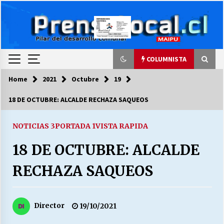
Skip
to
content
COLUMNISTA
Home
2021
Octubre
19
COLUMNISTA
18 DE OCTUBRE: ALCALDE RECHAZA SAQUEOS
Ya se ordenaron las cuentas de luz… ¿Y
cuándo van a bajar?
NOTICIAS 3
PORTADA 1
VISTA RAPIDA
03/08/2026
18 DE OCTUBRE: ALCALDE
LA DC POR SIEMPRE.RECORDANDO 69 AÑOS DE
RECHAZA SAQUEOS
HISTORIA
28/07/2026
Director
19/10/2021
“ORGULLOSOS DE SER DC” SALUDA EL
CUMPLEAÑOS 69