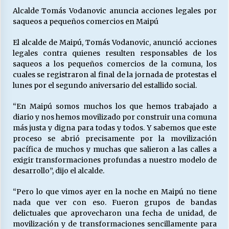
Alcalde Tomás Vodanovic anuncia acciones legales por
saqueos a pequeños comercios en Maipú
Releyendo la Rerum Novarum a 135 años. “La
cuestión social hoy”.
El alcalde de Maipú, Tomás Vodanovic, anunció acciones
16/05/2026
legales contra quienes resulten responsables de los
saqueos a los pequeños comercios de la comuna, los
cuales se registraron al final de la jornada de protestas el
S.O.S. a los ricos, Save Our Souls (Salvar
lunes por el segundo aniversario del estallido social.
Nuestras Almas)
30/04/2026
“En Maipú somos muchos los que hemos trabajado a
diario y nos hemos movilizado por construir una comuna
¿Asesores con doble sueldo?
más justa y digna para todas y todos. Y sabemos que este
18/04/2026
proceso se abrió precisamente por la movilización
pacífica de muchos y muchas que salieron a las calles a
exigir transformaciones profundas a nuestro modelo de
desarrollo”, dijo el alcalde.
Chile y sus segmentos de la riqueza
06/04/2026
“Pero lo que vimos ayer en la noche en Maipú no tiene
nada que ver con eso. Fueron grupos de bandas
delictuales que aprovecharon una fecha de unidad, de
movilización y de transformaciones sencillamente para