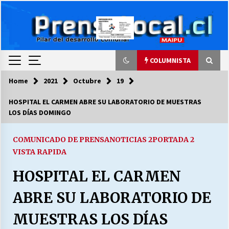
Skip
to
content
COLUMNISTA
Home
2021
Octubre
19
COLUMNISTA
HOSPITAL EL CARMEN ABRE SU LABORATORIO DE MUESTRAS
LOS DÍAS DOMINGO
Ya se ordenaron las cuentas de luz… ¿Y
cuándo van a bajar?
03/08/2026
COMUNICADO DE PRENSA
NOTICIAS 2
PORTADA 2
VISTA RAPIDA
LA DC POR SIEMPRE.RECORDANDO 69 AÑOS DE
HOSPITAL EL CARMEN
HISTORIA
28/07/2026
ABRE SU LABORATORIO DE
“ORGULLOSOS DE SER DC” SALUDA EL
MUESTRAS LOS DÍAS
CUMPLEAÑOS 69