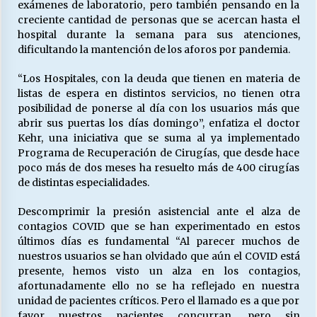
exámenes de laboratorio, pero también pensando en la
creciente cantidad de personas que se acercan hasta el
hospital durante la semana para sus atenciones,
Releyendo la Rerum Novarum a 135 años. “La
dificultando la mantención de los aforos por pandemia.
cuestión social hoy”.
16/05/2026
“Los Hospitales, con la deuda que tienen en materia de
listas de espera en distintos servicios, no tienen otra
posibilidad de ponerse al día con los usuarios más que
S.O.S. a los ricos, Save Our Souls (Salvar
Nuestras Almas)
abrir sus puertas los días domingo”, enfatiza el doctor
30/04/2026
Kehr, una iniciativa que se suma al ya implementado
Programa de Recuperación de Cirugías, que desde hace
poco más de dos meses ha resuelto más de 400 cirugías
¿Asesores con doble sueldo?
de distintas especialidades.
18/04/2026
Descomprimir la presión asistencial ante el alza de
contagios COVID que se han experimentado en estos
Chile y sus segmentos de la riqueza
últimos días es fundamental “Al parecer muchos de
06/04/2026
nuestros usuarios se han olvidado que aún el COVID está
presente, hemos visto un alza en los contagios,
afortunadamente ello no se ha reflejado en nuestra
unidad de pacientes críticos. Pero el llamado es a que por
favor nuestros pacientes concurran, pero sin