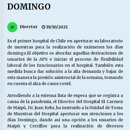
27/07/2026
DOMINGO
MUNICIPALIDAD, TRABAJADORES, CLIMA
LABORAL:
Director
19/10/2021
13/07/2026
Es el primer hospital de Chile en aperturar su laboratorio
Escuela hospitalaria El Carmen de Maipu.
de muestras para la realización de exámenes los días
25/06/2026
domingo.El objetivo es abordar aquellas derivaciones de
usuarios de la APS e iniciar el proceso de flexibilidad
laboral de los funcionarios en el hospital. También esta
¿Qué habrían dicho?
medida busca dar solución a la alta demanda y bajar de
23/06/2026
esta manera la presión asistencial de la semana, tomando
en cuenta el alza de casos covid.
Atendiendo a la extensa lista de espera que se registra a
VOLVER A SER ALTERNATIVA
causa de la pandemia, el Director del Hospital El Carmen
16/06/2026
de Maipú, Dr. Juan Kehr, ha instruido a la Unidad de Toma
de Muestras del Hospital aperturar sus atenciones a los
días Domingo, dando así una opción a los usuarios de
MUNICIPALIDADES, HONORARIOS, DESPIDOS
Maipú y Cerrillos para la realización de diversos
28/05/2026