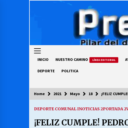
Skip
to
content
INICIO
NUESTRO CAMINO
A
LÍNEA EDITORIAL
DEPORTE
POLITICA
Home
2021
Mayo
18
¡FELIZ CUMPLE
COLUMNISTA
DEPORTE COMUNAL I
NOTICIAS 2
PORTADA 2
Ya se ordenaron las cuentas de
luz… ¿Y cuándo van a bajar?
¡FELIZ CUMPLE! PEDR
03/08/2026