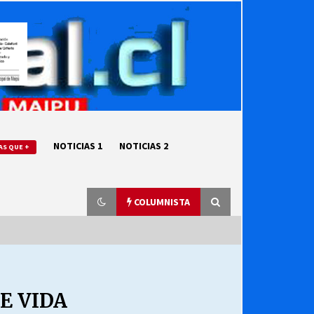
NOTICIAS 1
NOTICIAS 2
AS QUE +
COLUMNISTA
“ORGULLOSOS DE SER DC” SALUDA
EL CUMPLEAÑOS 69
E VIDA
27/07/2026