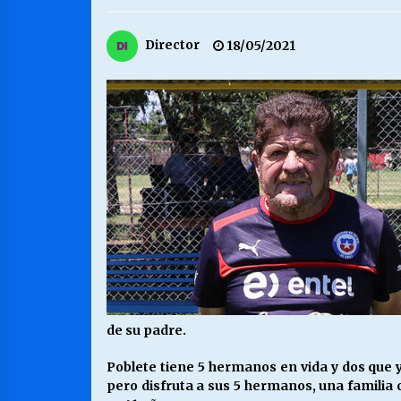
MUNICIPALIDAD, TRABAJADORES,
Director
18/05/2021
CLIMA LABORAL:
13/07/2026
VOLVER A SER ALTERNATIVA
16/06/2026
S.O.S. a los ricos, Save Our Souls
(Salvar Nuestras Almas)
30/04/2026
de su padre.
Poblete tiene 5 hermanos en vida y dos que y
pero disfruta a sus 5 hermanos, una familia 