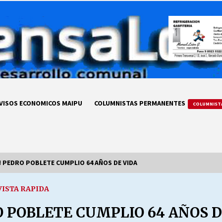
VISOS ECONOMICOS MAIPU
COLUMNISTAS PERMANENTES
COLUMNIST
! PEDRO POBLETE CUMPLIO 64 AÑOS DE VIDA
VISTA RAPIDA
LA DC POR SIEMPRE.RECORDANDO
69 AÑOS DE HISTORIA
O POBLETE CUMPLIO 64 AÑOS D
28/07/2026