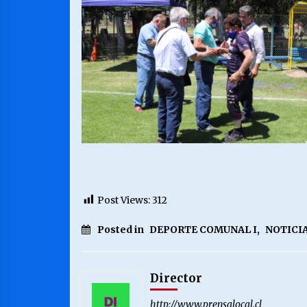
Post Views:
312
Posted in
DEPORTE COMUNAL I
,
NOTICIA
Director
http://www.prensalocal.cl