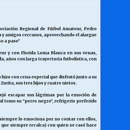
¿Qué habrían dicho?
23/06/2026
sociación Regional de Fútbol Amateur, Pedro
ia y amigos cercanos, aprovechando el alargue
Releyendo la Rerum Novarum a 135
so a paso”
años. “La cuestión social hoy”.
16/05/2026
eur y con Florida Loma Blanca en sus venas,
, años con larga trayectoria futbolística, con
Chile y sus segmentos de la riqueza
06/04/2026
o hizo con cena especial que disfrutó junto a su
urita, sus tres hijos y cuatro nietos.
jó escapar sus lágrimas por la emoción de
l tomo su “perro negro”, refrigerio preferido
 siempre lo emociona por no contar con ellos,
a que siempre recalca) con quien se casó hace