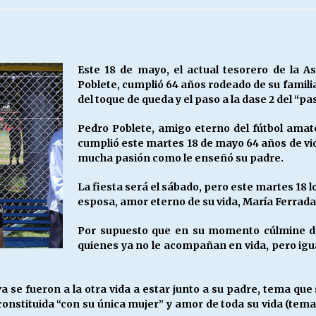
Escuela hospitalaria El Carmen de
Maipu.
25/06/2026
Este 18 de mayo, el actual tesorero de la A
Poblete, cumplió 64 años rodeado de su famil
MUNICIPALIDADES, HONORARIOS,
del toque de queda y el paso a la dase 2 del “pa
DESPIDOS
28/05/2026
Pedro Poblete, amigo eterno del fútbol amat
cumplió este martes 18 de mayo 64 años de vida
mucha pasión como le enseñó su padre.
¿Asesores con doble sueldo?
18/04/2026
La fiesta será el sábado, pero este martes 18 l
esposa, amor eterno de su vida, María Ferrada Z
Por supuesto que en su momento cúlmine de
quienes ya no le acompañan en vida, pero igua
a se fueron a la otra vida a estar junto a su padre, tema que
constituida “con su única mujer” y amor de toda su vida (tem