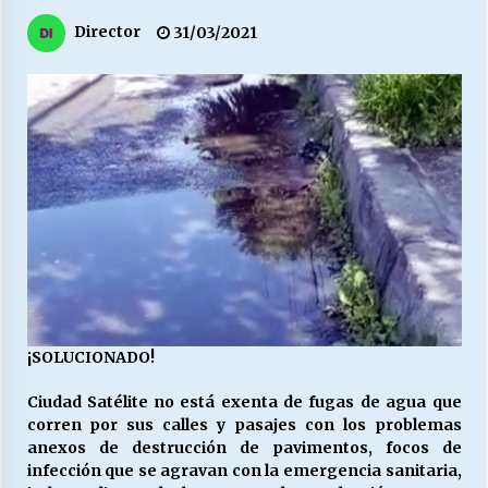
27/07/2026
Director
31/03/2021
MUNICIPALIDAD, TRABAJADORES, CLIMA
LABORAL:
13/07/2026
Escuela hospitalaria El Carmen de Maipu.
25/06/2026
¿Qué habrían dicho?
23/06/2026
¡SOLUCIONADO!
VOLVER A SER ALTERNATIVA
16/06/2026
Ciudad Satélite no está exenta de fugas de agua que
corren por sus calles y pasajes con los problemas
anexos de destrucción de pavimentos, focos de
MUNICIPALIDADES, HONORARIOS, DESPIDOS
infección que se agravan con la emergencia sanitaria,
28/05/2026