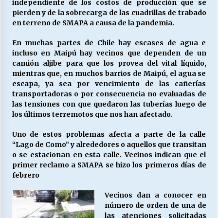
independiente de los costos de producción que se
pierden y de la sobrecarga de las cuadrillas de trabado
en terreno de SMAPA a causa de la pandemia.
Releyendo la Rerum Novarum a 135 años. “La
cuestión social hoy”.
En muchas partes de Chile hay escases de agua e
16/05/2026
incluso en Maipú hay vecinos que dependen de un
camión aljibe para que los provea del vital líquido,
mientras que, en muchos barrios de Maipú, el agua se
S.O.S. a los ricos, Save Our Souls (Salvar
Nuestras Almas)
escapa, ya sea por vencimiento de las cañerías
30/04/2026
transportadoras o por consecuencia no evaluadas de
las tensiones con que quedaron las tuberías luego de
los últimos terremotos que nos han afectado.
¿Asesores con doble sueldo?
18/04/2026
Uno de estos problemas afecta a parte de la calle
“Lago de Como” y alrededores o aquellos que transitan
o se estacionan en esta calle. Vecinos indican que el
Chile y sus segmentos de la riqueza
primer reclamo a SMAPA se hizo los primeros días de
06/04/2026
febrero
Vecinos dan a conocer en
número de orden de una de
las atenciones solicitadas