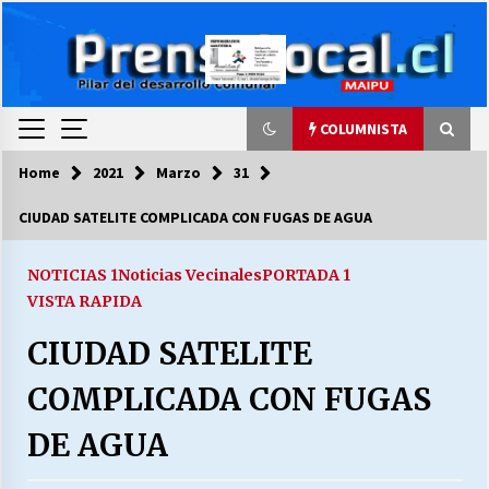
Skip
to
content
COLUMNISTA
Home
2021
Marzo
31
COLUMNISTA
CIUDAD SATELITE COMPLICADA CON FUGAS DE AGUA
Ya se ordenaron las cuentas de luz… ¿Y
cuándo van a bajar?
NOTICIAS 1
Noticias Vecinales
PORTADA 1
03/08/2026
VISTA RAPIDA
CIUDAD SATELITE
LA DC POR SIEMPRE.RECORDANDO 69 AÑOS DE
HISTORIA
COMPLICADA CON FUGAS
28/07/2026
DE AGUA
“ORGULLOSOS DE SER DC” SALUDA EL
CUMPLEAÑOS 69