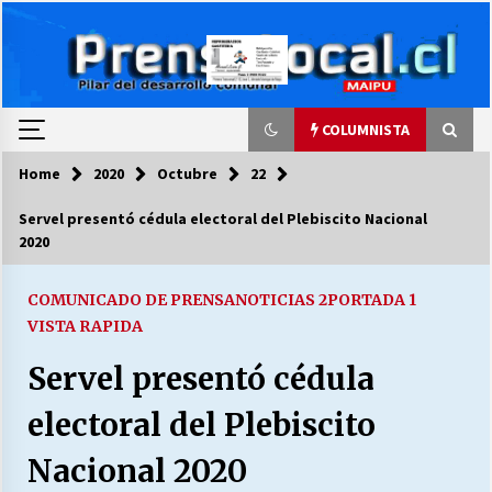
Skip
to
content
COLUMNISTA
Home
2020
Octubre
22
COLUMNISTA
Servel presentó cédula electoral del Plebiscito Nacional
2020
Ya se ordenaron las cuentas de luz… ¿Y
cuándo van a bajar?
03/08/2026
COMUNICADO DE PRENSA
NOTICIAS 2
PORTADA 1
VISTA RAPIDA
LA DC POR SIEMPRE.RECORDANDO 69 AÑOS DE
Servel presentó cédula
HISTORIA
28/07/2026
electoral del Plebiscito
“ORGULLOSOS DE SER DC” SALUDA EL
Nacional 2020
CUMPLEAÑOS 69