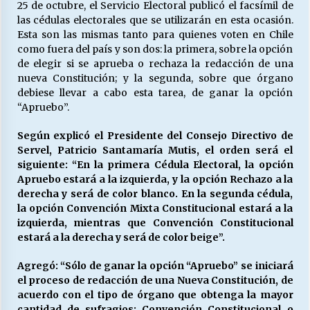
25 de octubre, el Servicio Electoral publicó el facsímil de
las cédulas electorales que se utilizarán en esta ocasión.
Esta son las mismas tanto para quienes voten en Chile
Releyendo la Rerum Novarum a 135 años. “La
como fuera del país y son dos: la primera, sobre la opción
cuestión social hoy”.
de elegir si se aprueba o rechaza la redacción de una
16/05/2026
nueva Constitución; y la segunda, sobre que órgano
debiese llevar a cabo esta tarea, de ganar la opción
“Apruebo”.
S.O.S. a los ricos, Save Our Souls (Salvar
Nuestras Almas)
30/04/2026
Según explicó
el Presidente del Consejo Directivo de
Servel, Patricio Santamaría Mutis, el orden será el
siguiente: “En la primera Cédula Electoral, la opción
¿Asesores con doble sueldo?
Apruebo estará a la izquierda, y la opción Rechazo a la
18/04/2026
derecha y será de color blanco. En la segunda cédula,
la opción Convención Mixta Constitucional estará a la
izquierda, mientras que Convención Constitucional
Chile y sus segmentos de la riqueza
estará a la derecha y será de color beige”.
06/04/2026
Agregó: “Sólo de ganar la opción “Apruebo” se iniciará
el proceso de redacción de una Nueva Constitución, de
acuerdo con el tipo de órgano que obtenga la mayor
cantidad de sufragios: Convención Constitucional o