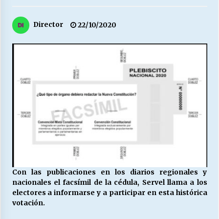
27/07/2026
Director
22/10/2020
MUNICIPALIDAD, TRABAJADORES, CLIMA
LABORAL:
13/07/2026
Escuela hospitalaria El Carmen de Maipu.
25/06/2026
¿Qué habrían dicho?
23/06/2026
VOLVER A SER ALTERNATIVA
16/06/2026
Con las publicaciones en los diarios regionales y
nacionales el facsímil de la cédula, Servel llama a los
electores a informarse y a participar en esta histórica
votación.
MUNICIPALIDADES, HONORARIOS, DESPIDOS
28/05/2026