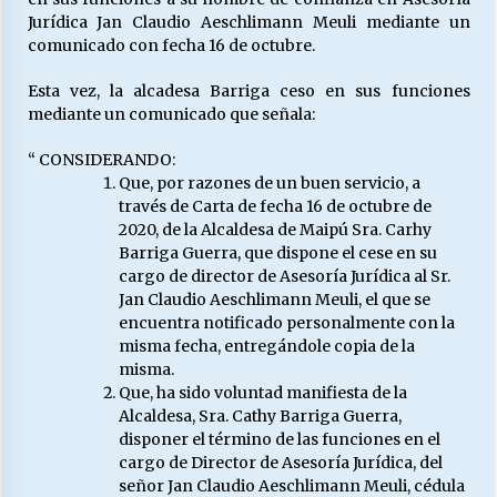
Jurídica Jan Claudio Aeschlimann Meuli mediante un
comunicado con fecha 16 de octubre.
Releyendo la Rerum Novarum a 135 años. “La
cuestión social hoy”.
Esta vez, la alcadesa Barriga ceso en sus funciones
16/05/2026
mediante un comunicado que señala:
“ CONSIDERANDO:
S.O.S. a los ricos, Save Our Souls (Salvar
Que, por razones de un buen servicio, a
Nuestras Almas)
través de Carta de fecha 16 de octubre de
30/04/2026
2020, de la Alcaldesa de Maipú Sra. Carhy
Barriga Guerra, que dispone el cese en su
¿Asesores con doble sueldo?
cargo de director de Asesoría Jurídica al Sr.
18/04/2026
Jan Claudio Aeschlimann Meuli, el que se
encuentra notificado personalmente con la
misma fecha, entregándole copia de la
misma.
Chile y sus segmentos de la riqueza
Que, ha sido voluntad manifiesta de la
06/04/2026
Alcaldesa, Sra. Cathy Barriga Guerra,
disponer el término de las funciones en el
cargo de Director de Asesoría Jurídica, del
señor Jan Claudio Aeschlimann Meuli, cédula