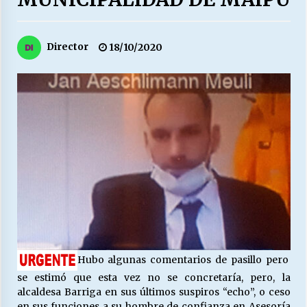
27/07/2026
MUNICIPALIDAD, TRABAJADORES, CLIMA
Director
18/10/2020
LABORAL:
13/07/2026
Escuela hospitalaria El Carmen de Maipu.
25/06/2026
¿Qué habrían dicho?
23/06/2026
VOLVER A SER ALTERNATIVA
16/06/2026
Hubo algunas comentarios de pasillo pero
se estimó que esta vez no se concretaría, pero, la
MUNICIPALIDADES, HONORARIOS, DESPIDOS
alcaldesa Barriga en sus últimos suspiros “echo”, o ceso
28/05/2026
en sus funciones a su hombre de confianza en Asesoría