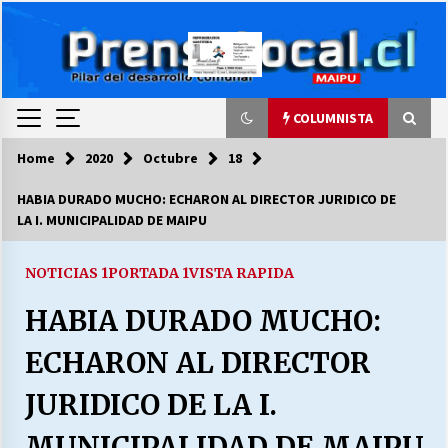
Skip
to
content
COLUMNISTA
Home
2020
Octubre
18
COLUMNISTA
HABIA DURADO MUCHO: ECHARON AL DIRECTOR JURIDICO DE
LA I. MUNICIPALIDAD DE MAIPU
Ya se ordenaron las cuentas de luz… ¿Y
cuándo van a bajar?
03/08/2026
NOTICIAS 1
PORTADA 1
VISTA RAPIDA
HABIA DURADO MUCHO:
LA DC POR SIEMPRE.RECORDANDO 69 AÑOS DE
HISTORIA
ECHARON AL DIRECTOR
28/07/2026
JURIDICO DE LA I.
“ORGULLOSOS DE SER DC” SALUDA EL
CUMPLEAÑOS 69
MUNICIPALIDAD DE MAIPU