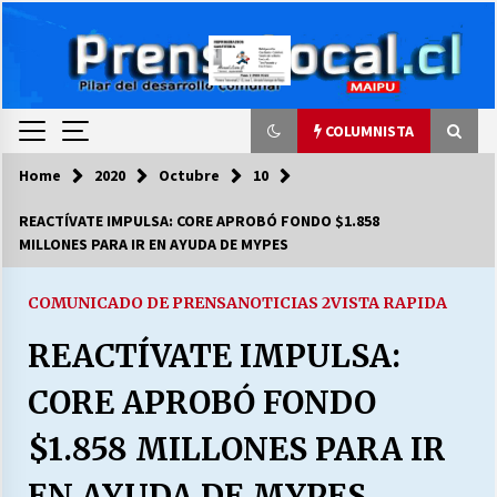
Skip
to
content
COLUMNISTA
Home
2020
Octubre
10
COLUMNISTA
REACTÍVATE IMPULSA: CORE APROBÓ FONDO $1.858
MILLONES PARA IR EN AYUDA DE MYPES
Ya se ordenaron las cuentas de luz… ¿Y
cuándo van a bajar?
03/08/2026
COMUNICADO DE PRENSA
NOTICIAS 2
VISTA RAPIDA
REACTÍVATE IMPULSA:
LA DC POR SIEMPRE.RECORDANDO 69 AÑOS DE
HISTORIA
CORE APROBÓ FONDO
28/07/2026
$1.858 MILLONES PARA IR
“ORGULLOSOS DE SER DC” SALUDA EL
CUMPLEAÑOS 69
EN AYUDA DE MYPES