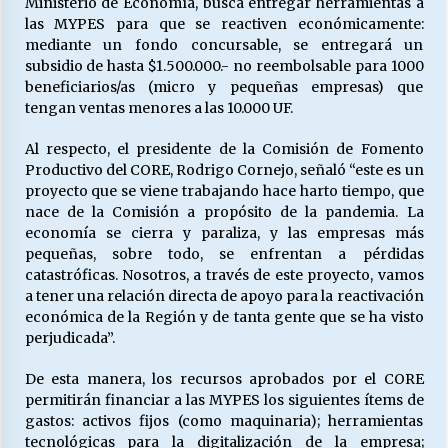
Ministerio de Economía, busca entregar herramientas a
las MYPES para que se reactiven económicamente:
mediante un fondo concursable, se entregará un
Releyendo la Rerum Novarum a 135 años. “La
subsidio de hasta $1.500.000.- no reembolsable para 1000
cuestión social hoy”.
beneficiarios/as (micro y pequeñas empresas) que
16/05/2026
tengan ventas menores a las 10.000 UF.
Al respecto, el presidente de la Comisión de Fomento
S.O.S. a los ricos, Save Our Souls (Salvar
Productivo del CORE, Rodrigo Cornejo, señaló “este es un
Nuestras Almas)
proyecto que se viene trabajando hace harto tiempo, que
30/04/2026
nace de la Comisión a propósito de la pandemia. La
economía se cierra y paraliza, y las empresas más
¿Asesores con doble sueldo?
pequeñas, sobre todo, se enfrentan a pérdidas
18/04/2026
catastróficas. Nosotros, a través de este proyecto, vamos
a tener una relación directa de apoyo para la reactivación
económica de la Región y de tanta gente que se ha visto
Chile y sus segmentos de la riqueza
perjudicada”.
06/04/2026
De esta manera, los recursos aprobados por el CORE
permitirán financiar a las MYPES los siguientes ítems de
gastos: activos fijos (como maquinaria); herramientas
tecnológicas para la digitalización de la empresa;