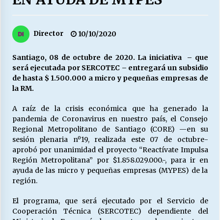
27/07/2026
MUNICIPALIDAD, TRABAJADORES, CLIMA
Director
10/10/2020
LABORAL:
13/07/2026
Santiago, 08 de octubre de 2020. La iniciativa – que
será ejecutada por SERCOTEC – entregará un subsidio
Escuela hospitalaria El Carmen de Maipu.
de hasta $ 1.500.000 a micro y pequeñas empresas de
25/06/2026
la RM.
A raíz de la crisis económica que ha generado la
¿Qué habrían dicho?
pandemia de Coronavirus en nuestro país, el Consejo
23/06/2026
Regional Metropolitano de Santiago (CORE) —en su
sesión plenaria nº19, realizada este 07 de octubre-
aprobó por unanimidad el proyecto “Reactívate Impulsa
Región Metropolitana” por $1.858.029.000.-, para ir en
VOLVER A SER ALTERNATIVA
ayuda de las micro y pequeñas empresas (MYPES) de la
16/06/2026
región.
El programa, que será ejecutado por el Servicio de
MUNICIPALIDADES, HONORARIOS, DESPIDOS
Cooperación Técnica (SERCOTEC) dependiente del
28/05/2026