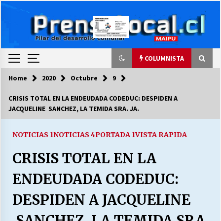
Skip
to
content
COLUMNISTA
Home
2020
Octubre
9
COLUMNISTA
CRISIS TOTAL EN LA ENDEUDADA CODEDUC: DESPIDEN A
JACQUELINE SANCHEZ, LA TEMIDA SRA. JA.
Ya se ordenaron las cuentas de luz… ¿Y
cuándo van a bajar?
03/08/2026
NOTICIAS 1
NOTICIAS 4
PORTADA 1
VISTA RAPIDA
CRISIS TOTAL EN LA
LA DC POR SIEMPRE.RECORDANDO 69 AÑOS DE
HISTORIA
ENDEUDADA CODEDUC:
28/07/2026
DESPIDEN A JACQUELINE
“ORGULLOSOS DE SER DC” SALUDA EL
CUMPLEAÑOS 69
SANCHEZ, LA TEMIDA SRA.