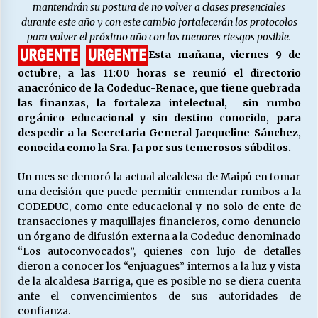
mantendrán su postura de no volver a clases presenciales
durante este año y con este cambio fortalecerán los protocolos
para volver el próximo año con los menores riesgos posible.
Releyendo la Rerum Novarum a 135 años. “La
Esta mañana, viernes 9 de
cuestión social hoy”.
16/05/2026
octubre, a las 11:00 horas se reunió el directorio
anacrónico de la Codeduc-Renace, que tiene quebrada
las finanzas, la fortaleza intelectual, sin rumbo
S.O.S. a los ricos, Save Our Souls (Salvar
orgánico educacional y sin destino conocido, para
Nuestras Almas)
despedir a la Secretaria General Jacqueline Sánchez,
30/04/2026
conocida como la Sra. Ja por sus temerosos súbditos.
¿Asesores con doble sueldo?
Un mes se demoró la actual alcaldesa de Maipú en tomar
18/04/2026
una decisión que puede permitir enmendar rumbos a la
CODEDUC, como ente educacional y no solo de ente de
transacciones y maquillajes financieros, como denuncio
un órgano de difusión externa a la Codeduc denominado
Chile y sus segmentos de la riqueza
“Los autoconvocados”, quienes con lujo de detalles
06/04/2026
dieron a conocer los “enjuagues” internos a la luz y vista
de la alcaldesa Barriga, que es posible no se diera cuenta
ante el convencimientos de sus autoridades de
confianza.