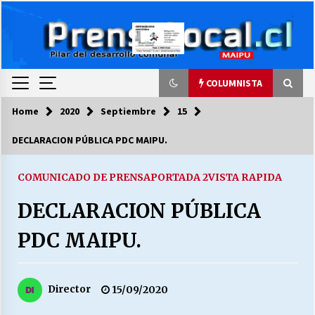
Skip
to
content
COLUMNISTA
Home
2020
Septiembre
15
COLUMNISTA
DECLARACION PÚBLICA PDC MAIPU.
Ya se ordenaron las cuentas de luz… ¿Y
cuándo van a bajar?
COMUNICADO DE PRENSA
PORTADA 2
VISTA RAPIDA
03/08/2026
DECLARACION PÚBLICA
LA DC POR SIEMPRE.RECORDANDO 69 AÑOS DE
PDC MAIPU.
HISTORIA
28/07/2026
Director
15/09/2020
“ORGULLOSOS DE SER DC” SALUDA EL
CUMPLEAÑOS 69