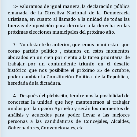
2- Valoramos de igual manera, la declaración pública
emanada de la Directiva Nacional de la Democracia
Cristiana, en cuanto al llamado a la unidad de todas las
Releyendo la Rerum Novarum a 135 años. “La
cuestión social hoy”.
fuerzas de oposición para derrotar a la derecha en las
16/05/2026
próximas elecciones municipales del próximo año.
3- No obstante lo anterior, queremos manifestar que
S.O.S. a los ricos, Save Our Souls (Salvar
como partido político , estamos en estos momentos
Nuestras Almas)
abocados en un cien por ciento a la tarea prioritaria de
30/04/2026
trabajar por un contundente triunfo en el desafío
histórico que nos posibilite el próximo 25 de octubre,
¿Asesores con doble sueldo?
poder cambiar la Constitución Política de la Republica,
18/04/2026
heredada de la dictadura.
4- Después del plebiscito, tendremos la posibilidad de
concretar la unidad que hoy mantenemos al trabajar
Chile y sus segmentos de la riqueza
unidos por la opción Apruebo y serán los momentos de
06/04/2026
análisis y acuerdos para poder llevar a las mejores
personas a las candidaturas de Concejales, Alcaldes,
Gobernadores, Convencionales, etc.