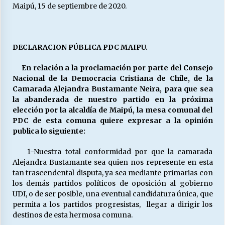
27/07/2026
Maipú, 15 de septiembre de 2020.
MUNICIPALIDAD, TRABAJADORES, CLIMA
LABORAL:
DECLARACION PÚBLICA PDC MAIPU.
13/07/2026
En relación a la proclamación por parte del Consejo
Escuela hospitalaria El Carmen de Maipu.
Nacional de la Democracia Cristiana de Chile, de la
25/06/2026
Camarada Alejandra Bustamante Neira, para que sea
la abanderada de nuestro partido en la próxima
elección por la alcaldía de Maipú, la mesa comunal del
¿Qué habrían dicho?
PDC de esta comuna quiere expresar a la opinión
23/06/2026
publica lo siguiente:
1-Nuestra total conformidad por que la camarada
Alejandra Bustamante sea quien nos represente en esta
VOLVER A SER ALTERNATIVA
tan trascendental disputa, ya sea mediante primarias con
16/06/2026
los demás partidos políticos de oposición al gobierno
UDI, o de ser posible, una eventual candidatura única, que
permita a los partidos progresistas, llegar a dirigir los
MUNICIPALIDADES, HONORARIOS, DESPIDOS
destinos de esta hermosa comuna.
28/05/2026