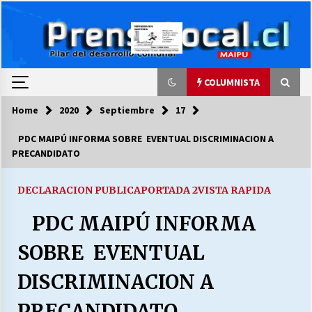
Skip
to
content
COLUMNISTA
Home
2020
Septiembre
17
COLUMNISTA
PDC MAIPÚ INFORMA SOBRE EVENTUAL DISCRIMINACION A
PRECANDIDATO
Ya se ordenaron las cuentas de luz… ¿Y
cuándo van a bajar?
03/08/2026
DECLARACION PUBLICA
PORTADA 2
VISTA RAPIDA
PDC MAIPÚ INFORMA
LA DC POR SIEMPRE.RECORDANDO 69 AÑOS DE
HISTORIA
SOBRE EVENTUAL
28/07/2026
DISCRIMINACION A
“ORGULLOSOS DE SER DC” SALUDA EL
CUMPLEAÑOS 69
PRECANDIDATO