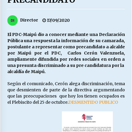
27/07/2026
MUNICIPALIDAD, TRABAJADORES, CLIMA
Director
17/09/2020
LABORAL:
13/07/2026
El PDC-Maipú dio a conocer mediante una Declaración
Pública una respuesta la información de su camarada,
Escuela hospitalaria El Carmen de Maipu.
postulante a representar como precandidato a alcalde
25/06/2026
por Maipú por el PDC, Carlos Cerón Valenzuela,
ampliamente difundida por redes sociales en orden a
una presunta discriminado a su pre candidatura por la
¿Qué habrían dicho?
alcaldía de Maipú.
23/06/2026
Según el comunicado, Cerón alega discriminación, tema
que desmienten de parte de la directiva argumentando
que las preocupaciones que hoy los tienen ocupados es
VOLVER A SER ALTERNATIVA
el Plebiscito del 25 de octubre.
DESMENTIDO PUBLICO
16/06/2026
MUNICIPALIDADES, HONORARIOS, DESPIDOS
28/05/2026