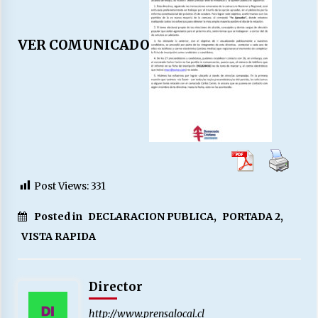
VER COMUNICADO
Releyendo la Rerum Novarum a 135 años. “La
cuestión social hoy”.
16/05/2026
S.O.S. a los ricos, Save Our Souls (Salvar
Nuestras Almas)
30/04/2026
¿Asesores con doble sueldo?
Post Views:
331
18/04/2026
Posted in
DECLARACION PUBLICA
,
PORTADA 2
,
VISTA RAPIDA
Chile y sus segmentos de la riqueza
06/04/2026
Director
http://www.prensalocal.cl