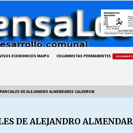
VISOS ECONOMICOS MAIPU
COLUMNISTAS PERMANENTES
COLUMNIST
 PARCIALES DE ALEJANDRO ALMENDARES CALDERON
LA DC POR SIEMPRE.RECORDANDO
69 AÑOS DE HISTORIA
ALES DE ALEJANDRO ALMENDA
28/07/2026