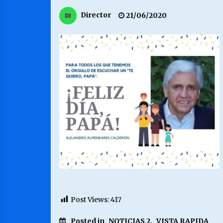
MUNICIPALIDAD, TRABAJADORES,
Director
21/06/2020
CLIMA LABORAL:
13/07/2026
VOLVER A SER ALTERNATIVA
16/06/2026
S.O.S. a los ricos, Save Our Souls
(Salvar Nuestras Almas)
30/04/2026
Post Views:
417
Posted in
NOTICIAS 2
,
VISTA RAPIDA