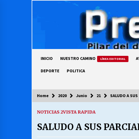
Skip
to
content
INICIO
NUESTRO CAMINO
A
LÍNEA EDITORIAL
DEPORTE
POLITICA
Home
2020
Junio
21
SALUDO A SUS
COLUMNISTA
NOTICIAS 2
VISTA RAPIDA
Ya se ordenaron las cuentas de
luz… ¿Y cuándo van a bajar?
SALUDO A SUS PARCI
03/08/2026