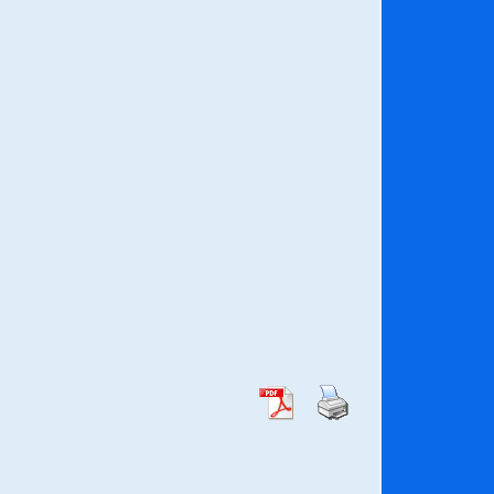
¿Qué habrían dicho?
23/06/2026
Releyendo la Rerum Novarum a 135
años. “La cuestión social hoy”.
16/05/2026
Chile y sus segmentos de la riqueza
06/04/2026