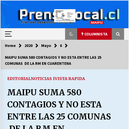
Skip
to
content
COLUMNISTA
Home
2020
Mayo
6
COLUMNISTA
MAIPU SUMA 580 CONTAGIOS Y NO ESTA ENTRE LAS 25
COMUNAS DE LA RM EN CUARENTENA
Ya se ordenaron las cuentas de luz… ¿Y
cuándo van a bajar?
03/08/2026
EDITORIAL
NOTICIAS 1
VISTA RAPIDA
MAIPU SUMA 580
LA DC POR SIEMPRE.RECORDANDO 69 AÑOS DE
HISTORIA
CONTAGIOS Y NO ESTA
28/07/2026
ENTRE LAS 25 COMUNAS
“ORGULLOSOS DE SER DC” SALUDA EL
CUMPLEAÑOS 69
DE LA RM EN