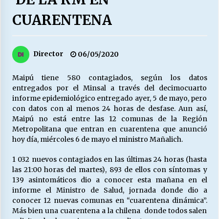
27/07/2026
CUARENTENA
MUNICIPALIDAD, TRABAJADORES, CLIMA
LABORAL:
13/07/2026
Director
06/05/2020
Escuela hospitalaria El Carmen de Maipu.
Maipú tiene 580 contagiados, según los datos
25/06/2026
entregados por el Minsal a través del decimocuarto
informe epidemiológico entregado ayer, 5 de mayo, pero
con datos con al menos 24 horas de desfase. Aun así,
¿Qué habrían dicho?
Maipú no está entre las 12 comunas de la Región
23/06/2026
Metropolitana que entran en cuarentena que anunció
hoy día, miércoles 6 de mayo el ministro Mañalich.
1 032 nuevos contagiados en las últimas 24 horas (hasta
VOLVER A SER ALTERNATIVA
las 21:00 horas del martes), 893 de ellos con síntomas y
16/06/2026
139 asintomáticos dio a conocer esta mañana en el
informe el Ministro de Salud, jornada donde dio a
conocer 12 nuevas comunas en “cuarentena dinámica”.
MUNICIPALIDADES, HONORARIOS, DESPIDOS
Más bien una cuarentena a la chilena donde todos salen
28/05/2026