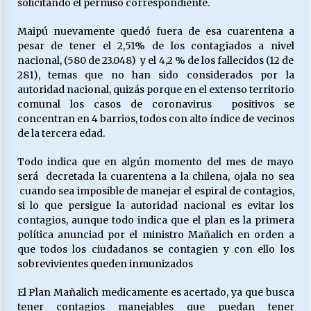
solicitando el permiso correspondiente.
Maipú nuevamente quedó fuera de esa cuarentena a
Releyendo la Rerum Novarum a 135 años. “La
pesar de tener el 2,51% de los contagiados a nivel
cuestión social hoy”.
nacional, (580 de 23.048) y el 4,2 % de los fallecidos (12 de
16/05/2026
281), temas que no han sido considerados por la
autoridad nacional, quizás porque en el extenso territorio
comunal los casos de coronavirus positivos se
S.O.S. a los ricos, Save Our Souls (Salvar
concentran en 4 barrios, todos con alto índice de vecinos
Nuestras Almas)
de la tercera edad.
30/04/2026
Todo indica que en algún momento del mes de mayo
¿Asesores con doble sueldo?
será decretada la cuarentena a la chilena, ojala no sea
18/04/2026
cuando sea imposible de manejar el espiral de contagios,
si lo que persigue la autoridad nacional es evitar los
contagios, aunque todo indica que el plan es la primera
Chile y sus segmentos de la riqueza
política anunciad por el ministro Mañalich en orden a
06/04/2026
que todos los ciudadanos se contagien y con ello los
sobrevivientes queden inmunizados
El Plan Mañalich medicamente es acertado, ya que busca
tener contagios manejables que puedan tener