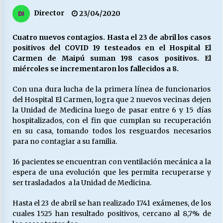
27/07/2026
Director
23/04/2020
MUNICIPALIDAD, TRABAJADORES, CLIMA
LABORAL:
Cuatro nuevos contagios. Hasta el 23 de abril los casos
13/07/2026
positivos del COVID 19 testeados en el Hospital El
Carmen de Maipú suman 198 casos positivos. El
miércoles se incrementaron los fallecidos a 8.
Escuela hospitalaria El Carmen de Maipu.
25/06/2026
Con una dura lucha de la primera línea de funcionarios
del Hospital El Carmen, logra que 2 nuevos vecinas dejen
la Unidad de Medicina luego de pasar entre 6 y 15 días
¿Qué habrían dicho?
hospitalizados, con el fin que cumplan su recuperación
23/06/2026
en su casa, tomando todos los resguardos necesarios
para no contagiar a su familia.
16 pacientes se encuentran con ventilación mecánica a la
VOLVER A SER ALTERNATIVA
espera de una evolución que les permita recuperarse y
16/06/2026
ser trasladados a la Unidad de Medicina.
Hasta el 23 de abril se han realizado 1741 exámenes, de los
MUNICIPALIDADES, HONORARIOS, DESPIDOS
cuales 1525 han resultado positivos, cercano al 8,7% de
28/05/2026