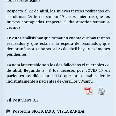
los casos testeados.
Respecto al 22 de abril, los nuevos testeos realizados en
las últimas 24 horas suman 19 casos, mientras que los
Releyendo la Rerum Novarum a 135 años. “La
cuestión social hoy”.
nuevos contagiados respecto al día anterior suman 4
16/05/2026
vecinos.
En estos análisis hay que tomar en cuenta que hay testeos
S.O.S. a los ricos, Save Our Souls (Salvar
realizados y que están a la espera de resultados, que
Nuestras Almas)
demoran hasta 72 horas. Al 23 de abril hay 18 exámenes
30/04/2026
pendientes
¿Asesores con doble sueldo?
La nota lamentable son los dos fallecidos el miércoles 22
18/04/2026
de abril, llegando a 8 los decesos por cOVID 19 en
pacientes atendidos por el HEC, que como se sabe atiende
indistintamente a pacientes de Cerrillos y Maipú.
Chile y sus segmentos de la riqueza
06/04/2026
Post Views:
317
Posted in
NOTICIAS 3
,
VISTA RAPIDA