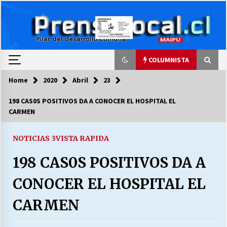
Skip
to
content
COLUMNISTA
Home
2020
Abril
23
COLUMNISTA
198 CAS0S POSITIVOS DA A CONOCER EL HOSPITAL EL
CARMEN
Ya se ordenaron las cuentas de luz… ¿Y
cuándo van a bajar?
03/08/2026
NOTICIAS 3
VISTA RAPIDA
198 CAS0S POSITIVOS DA A
LA DC POR SIEMPRE.RECORDANDO 69 AÑOS DE
HISTORIA
CONOCER EL HOSPITAL EL
28/07/2026
CARMEN
“ORGULLOSOS DE SER DC” SALUDA EL
CUMPLEAÑOS 69