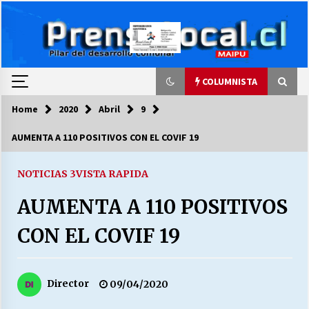
Skip
to
content
COLUMNISTA
Home
2020
Abril
9
COLUMNISTA
AUMENTA A 110 POSITIVOS CON EL COVIF 19
Ya se ordenaron las cuentas de luz… ¿Y
cuándo van a bajar?
NOTICIAS 3
VISTA RAPIDA
03/08/2026
AUMENTA A 110 POSITIVOS
LA DC POR SIEMPRE.RECORDANDO 69 AÑOS DE
CON EL COVIF 19
HISTORIA
28/07/2026
Director
09/04/2020
“ORGULLOSOS DE SER DC” SALUDA EL
CUMPLEAÑOS 69