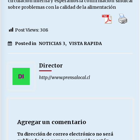
circulación interna y esperamos la confirmación sindical
sobre problemas con la calidad de la alimentación
Releyendo la Rerum Novarum a 135 años. “La
cuestión social hoy”.
Post Views:
308
16/05/2026
Posted in
NOTICIAS 3
,
VISTA RAPIDA
S.O.S. a los ricos, Save Our Souls (Salvar
Nuestras Almas)
30/04/2026
Director
¿Asesores con doble sueldo?
http://www.prensalocal.cl
18/04/2026
Chile y sus segmentos de la riqueza
06/04/2026
Agregar un comentario
Tu dirección de correo electrónico no será