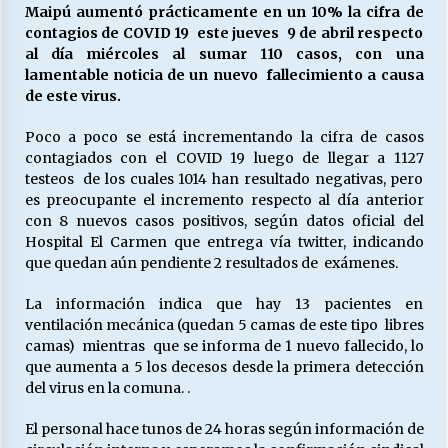
27/07/2026
Maipú aumentó prácticamente en un 10% la cifra de
contagios de COVID 19 este jueves 9 de abril respecto
al día miércoles al sumar 110 casos, con una
MUNICIPALIDAD, TRABAJADORES, CLIMA
LABORAL:
lamentable noticia de un nuevo fallecimiento a causa
13/07/2026
de este virus.
Poco a poco se está incrementando la cifra de casos
Escuela hospitalaria El Carmen de Maipu.
contagiados con el COVID 19 luego de llegar a 1127
25/06/2026
testeos de los cuales 1014 han resultado negativas, pero
es preocupante el incremento respecto al día anterior
con 8 nuevos casos positivos, según datos oficial del
¿Qué habrían dicho?
Hospital El Carmen que entrega vía twitter, indicando
23/06/2026
que quedan aún pendiente 2 resultados de exámenes.
La información indica que hay 13 pacientes en
ventilación mecánica (quedan 5 camas de este tipo libres
VOLVER A SER ALTERNATIVA
camas) mientras que se informa de 1 nuevo fallecido, lo
16/06/2026
que aumenta a 5 los decesos desde la primera detección
del virus en la comuna. .
MUNICIPALIDADES, HONORARIOS, DESPIDOS
El personal hace tunos de 24 horas según información de
28/05/2026