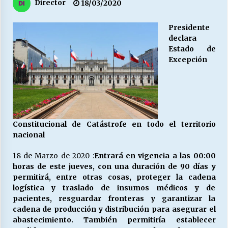
27/07/2026
Director
18/03/2020
Presidente
MUNICIPALIDAD, TRABAJADORES, CLIMA
LABORAL:
declara
13/07/2026
Estado de
Excepción
Escuela hospitalaria El Carmen de Maipu.
25/06/2026
¿Qué habrían dicho?
Constitucional de Catástrofe en todo el territorio
23/06/2026
nacional
18 de Marzo de 2020 :
Entrará en vigencia a las 00:00
horas de este jueves, con una duración de 90 días y
VOLVER A SER ALTERNATIVA
permitirá, entre otras cosas, proteger la cadena
16/06/2026
logística y traslado de insumos médicos y de
pacientes, resguardar fronteras y garantizar la
cadena de producción y distribución para asegurar el
MUNICIPALIDADES, HONORARIOS, DESPIDOS
abastecimiento. También permitiría establecer
28/05/2026