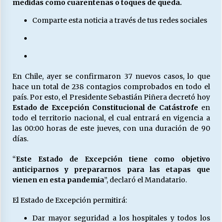
medidas como cuarentenas o toques de queda.
Comparte esta noticia a través de tus redes sociales
Releyendo la Rerum Novarum a 135 años. “La
cuestión social hoy”.
16/05/2026
En Chile, ayer se confirmaron 37 nuevos casos, lo que
S.O.S. a los ricos, Save Our Souls (Salvar
Nuestras Almas)
hace un total de 238 contagios comprobados en todo el
30/04/2026
país. Por esto, el Presidente Sebastián Piñera decretó hoy
Estado de Excepción Constitucional de Catástrofe
en
todo el territorio nacional, el cual entrará en vigencia a
¿Asesores con doble sueldo?
las 00:00 horas de este jueves, con una duración de 90
18/04/2026
días.
“
Este Estado de Excepción tiene como objetivo
Chile y sus segmentos de la riqueza
anticiparnos y prepararnos para las etapas que
06/04/2026
vienen en esta pandemia
”, declaró el Mandatario.
El Estado de Excepción permitirá:
Dar mayor seguridad a los hospitales y todos los