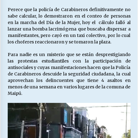
Perece que la policía de Carabineros definitivamente no
sabe calcular, lo demostraron en el conteo de personas
Releyendo la Rerum Novarum a 135 años. “La
en la marcha del Día de la Mujer, hoy el cálculo falló al
cuestión social hoy”.
lanzar una bomba lacrimógena que buscaba dispersar a
16/05/2026
manifestantes, pero cayó en un taxi colectivo, por lo cual
los choferes reaccionaron y se tomaron la plaza.
S.O.S. a los ricos, Save Our Souls (Salvar
Nuestras Almas)
Para nadie es un misterio que se están desprestigiando
30/04/2026
las protestas estudiantiles con la participación de
antisociales y cuyas manifestaciones hacen que la Policía
de Carabineros descuide la seguridad ciudadana, la cual
¿Asesores con doble sueldo?
aprovechan los delincuentes que tiene 4 asaltos en
18/04/2026
menos de una semana en varios lugares de la comuna de
Maipú.
Chile y sus segmentos de la riqueza
06/04/2026