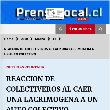
Skip
to
content
COLUMNISTA
Home
2020
Marzo
12
COLUMNISTA
REACCION DE COLECTIVEROS AL CAER UNA LACRIMOGENA A
UN AUTO COLECTIVO
Ya se ordenaron las cuentas de luz… ¿Y
cuándo van a bajar?
03/08/2026
NOTICIAS 2
PORTADA 1
REACCION DE
LA DC POR SIEMPRE.RECORDANDO 69 AÑOS DE
HISTORIA
COLECTIVEROS AL CAER
28/07/2026
UNA LACRIMOGENA A UN
“ORGULLOSOS DE SER DC” SALUDA EL
CUMPLEAÑOS 69
AUTO COLECTIVO