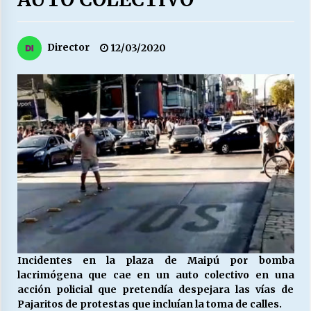
27/07/2026
MUNICIPALIDAD, TRABAJADORES, CLIMA
Director
12/03/2020
LABORAL:
13/07/2026
Escuela hospitalaria El Carmen de Maipu.
25/06/2026
¿Qué habrían dicho?
23/06/2026
VOLVER A SER ALTERNATIVA
16/06/2026
Incidentes en la plaza de Maipú por bomba
lacrimógena que cae en un auto colectivo en una
acción policial que pretendía despejara las vías de
MUNICIPALIDADES, HONORARIOS, DESPIDOS
Pajaritos de protestas que incluían la toma de calles.
28/05/2026