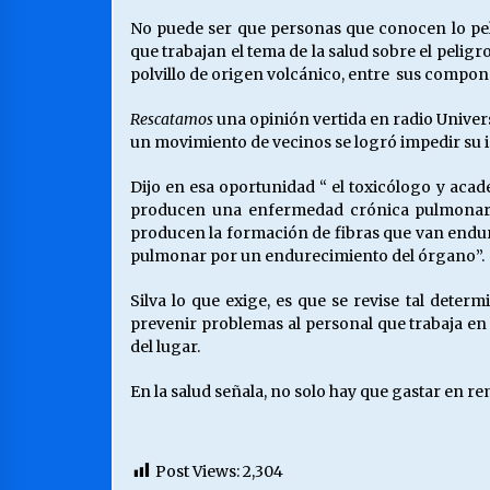
No puede ser que personas que conocen lo peli
que trabajan el tema de la salud sobre el peligr
polvillo de origen volcánico, entre sus componente
Rescatamos
una opinión vertida en radio Univers
un movimiento de vecinos se logró impedir su i
Dijo en esa oportunidad “ el toxicólogo y acadé
producen una enfermedad crónica pulmonar que
producen la formación de fibras que van endur
pulmonar por un endurecimiento del órgano”.
Silva lo que exige, es que se revise tal dete
prevenir problemas al personal que trabaja en 
del lugar.
En la salud señala, no solo hay que gastar en r
Post Views:
2,304