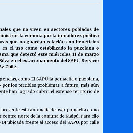
¿Qué habrían dicho?
23/06/2026
nales que no viven en sectores poblados de
ministrar la comuna por la inmadurez política
Releyendo la Rerum Novarum a 135
obras que no guardan relación con beneficios
años. “La cuestión social hoy”.
 es el uso como estabilizado la puzolana o
16/05/2026
 tema que detectó este miércoles 11 de marzo
Silva en el estacionamiento del SAPU, Servicio
. Chile.
Chile y sus segmentos de la riqueza
06/04/2026
rgencias, como El SAPU, la pomacita o puzolana,
o por los terribles problemas a futuro, más aún
te han logrado cubrir el extenso territorio de
er presente esta anomalía de usar pomacita como
 centro norte de la comuna de Maipú. Para ello
PDI ubicada frente al acceso del SAPU, por calle