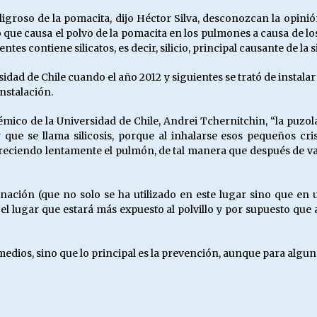
groso de la pomacita, dijo Héctor Silva, desconozcan la opini
o que causa el polvo de la pomacita en los pulmones a causa de lo
s contiene silicatos, es decir, silicio, principal causante de la si
idad de Chile cuando el año 2012 y siguientes se trató de instal
nstalación.
mico de la Universidad de Chile, Andrei Tchernitchin, “la puzolan
 se llama silicosis, porque al inhalarse esos pequeños crista
eciendo lentamente el pulmón, de tal manera que después de var
rminación (que no solo se ha utilizado en este lugar sino que e
el lugar que estará más expuesto al polvillo y por supuesto que
emedios, sino que lo principal es la prevención, aunque para algu