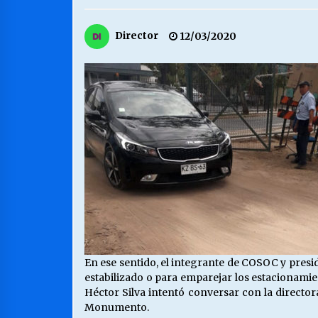
MUNICIPALIDAD, TRABAJADORES,
Director
12/03/2020
CLIMA LABORAL:
13/07/2026
VOLVER A SER ALTERNATIVA
16/06/2026
S.O.S. a los ricos, Save Our Souls
(Salvar Nuestras Almas)
30/04/2026
En ese sentido, el integrante de COSOC y presi
estabilizado o para emparejar los estacionami
Héctor Silva intentó conversar con la directora
Monumento.