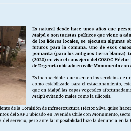
Escuela hospitalaria El Carmen de
Maipu.
25/06/2026
Es natural desde hace unos años que perso
Maipú o son turistas políticos que viene a ad
MUNICIPALIDADES, HONORARIOS,
de los líderes locales, se ejecuten algunas 
DESPIDOS
futuros para la comuna. Uno de esos casos
28/05/2026
pomacita (para los antiguos tierra blanca),
(2020) en vivo el consejero del COSOC Héctor 
de Urgencia ubicado en calle Monumento con Av
¿Asesores con doble sueldo?
18/04/2026
Es inconcebible que usen en los servicios de u
como estabilizado para el estacionamiento, est
que en Maipú las capas vegetales afortunadamen
Maipú evitando males como la silicosis.
dente de la Comisión de Infraestructura Héctor Silva, quiso hac
entos del SAPU ubicado en Avenida Chile con Monumento, sector
 del servicio, pero ante la imposibilidad hizo la denuncia en la 