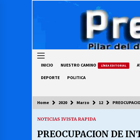
Skip
to
content
INICIO
NUESTRO CAMINO
A
LÍNEA EDITORIAL
DEPORTE
POLITICA
Home
2020
Marzo
12
PREOCUPACIO
COLUMNISTA
NOTICIAS 1
VISTA RAPIDA
Ya se ordenaron las cuentas de
luz… ¿Y cuándo van a bajar?
PREOCUPACION DE IN
03/08/2026