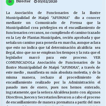
27/07/2026
Director
03/02/2020
La Asociación de Funcionarios de la Ilustre
MUNICIPALIDAD, TRABAJADORES, CLIMA
LABORAL:
Municipalidad de Maipú “AFUMMA” dio a conocer
13/07/2026
mediante un Comunicado de Prensa que la
Municipalidad crea privilegios en el encasillamiento de
funcionarios cercanos, no cumpliendo el camino trazado
Escuela hospitalaria El Carmen de Maipu.
en la Ley de Plantas Municipales, recién aprobada y que
25/06/2026
señala un camino para ponerla en marcha, aunque aclara
que esto no indica que tal determinación alcaldicia sea
ilegal, sino que no se emplean los tiempos y la ruta que el
¿Qué habrían dicho?
legislador marcó para este proceso. VER
23/06/2026
COMUNICADO
La Asociación de Funcionarios de la
Ilustre Municipalidad de Maipú “AFUMMA”, a través de
este medio , manifiesta su más absoluta molestia, y de la
misma manera, rechazo al procedimiento de
VOLVER A SER ALTERNATIVA
encasillamiento realizado por la Administración el
16/06/2026
pasado mes de enero, pues nos hemos enterado,
ingratamente, que la señora Alcaldesa junto con algunos
Directivos, Jueces y Secretarios llevaron a cabo el proceso
MUNICIPALIDADES, HONORARIOS, DESPIDOS
de encasillamiento de manera prematura a partir del mes
28/05/2026