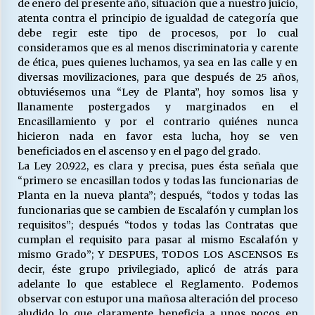
de enero del presente año, situación que a nuestro juicio,
atenta contra el principio de igualdad de categoría que
debe regir este tipo de procesos, por lo cual
Releyendo la Rerum Novarum a 135 años. “La
consideramos que es al menos discriminatoria y carente
cuestión social hoy”.
de ética, pues quienes luchamos, ya sea en las calle y en
16/05/2026
diversas movilizaciones, para que después de 25 años,
obtuviésemos una “Ley de Planta”, hoy somos lisa y
llanamente postergados y marginados en el
S.O.S. a los ricos, Save Our Souls (Salvar
Nuestras Almas)
Encasillamiento y por el contrario quiénes nunca
30/04/2026
hicieron nada en favor esta lucha, hoy se ven
beneficiados en el ascenso y en el pago del grado.
La Ley 20.922, es clara y precisa, pues ésta señala que
¿Asesores con doble sueldo?
“primero se encasillan todos y todas las funcionarias de
18/04/2026
Planta en la nueva planta”; después, “todos y todas las
funcionarias que se cambien de Escalafón y cumplan los
requisitos”; después “todos y todas las Contratas que
Chile y sus segmentos de la riqueza
cumplan el requisito para pasar al mismo Escalafón y
06/04/2026
mismo Grado”; Y DESPUES, TODOS LOS ASCENSOS Es
decir, éste grupo privilegiado, aplicó de atrás para
adelante lo que establece el Reglamento. Podemos
observar con estupor una mañosa alteración del proceso
aludido lo que claramente beneficia a unos pocos en