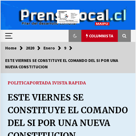
Skip
to
content
COLUMNISTA
Home
2020
Enero
9
COLUMNISTA
ESTE VIERNES SE CONSTITUYE EL COMANDO DEL SI POR UNA
NUEVA CONSTITUCION
Ya se ordenaron las cuentas de luz… ¿Y
cuándo van a bajar?
03/08/2026
POLITICA
PORTADA 1
VISTA RAPIDA
ESTE VIERNES SE
LA DC POR SIEMPRE.RECORDANDO 69 AÑOS DE
HISTORIA
CONSTITUYE EL COMANDO
28/07/2026
DEL SI POR UNA NUEVA
“ORGULLOSOS DE SER DC” SALUDA EL
CUMPLEAÑOS 69
CONSTITUCION