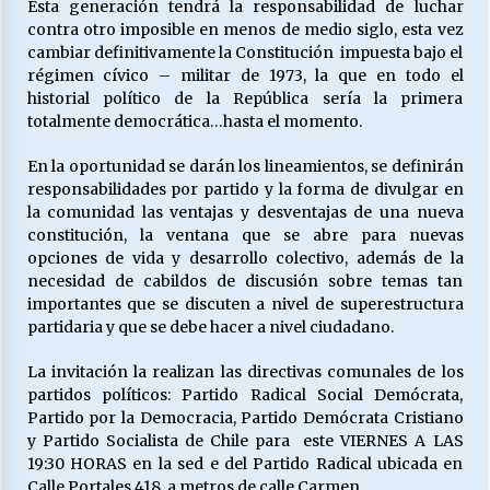
Esta generación tendrá la responsabilidad de luchar
contra otro imposible en menos de medio siglo, esta vez
cambiar definitivamente la Constitución impuesta bajo el
Releyendo la Rerum Novarum a 135 años. “La
régimen cívico – militar de 1973, la que en todo el
cuestión social hoy”.
historial político de la República sería la primera
16/05/2026
totalmente democrática…hasta el momento.
En la oportunidad se darán los lineamientos, se definirán
S.O.S. a los ricos, Save Our Souls (Salvar
Nuestras Almas)
responsabilidades por partido y la forma de divulgar en
30/04/2026
la comunidad las ventajas y desventajas de una nueva
constitución, la ventana que se abre para nuevas
opciones de vida y desarrollo colectivo, además de la
¿Asesores con doble sueldo?
necesidad de cabildos de discusión sobre temas tan
18/04/2026
importantes que se discuten a nivel de superestructura
partidaria y que se debe hacer a nivel ciudadano.
Chile y sus segmentos de la riqueza
La invitación la realizan las directivas comunales de los
06/04/2026
partidos políticos: Partido Radical Social Demócrata,
Partido por la Democracia, Partido Demócrata Cristiano
y Partido Socialista de Chile para este VIERNES A LAS
19:30 HORAS en la sed e del Partido Radical ubicada en
Calle Portales 418, a metros de calle Carmen