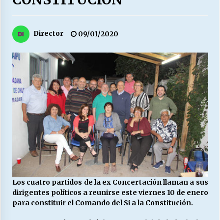
27/07/2026
MUNICIPALIDAD, TRABAJADORES, CLIMA
Director
09/01/2020
LABORAL:
13/07/2026
Escuela hospitalaria El Carmen de Maipu.
25/06/2026
¿Qué habrían dicho?
23/06/2026
VOLVER A SER ALTERNATIVA
16/06/2026
Los cuatro partidos de la ex Concertación llaman a sus
dirigentes políticos a reunirse este viernes 10 de enero
para constituir el Comando del Si a la Constitución.
MUNICIPALIDADES, HONORARIOS, DESPIDOS
28/05/2026