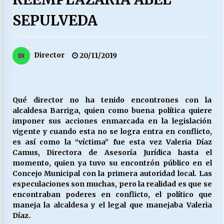
27/07/2026
SEPULVEDA
MUNICIPALIDAD, TRABAJADORES, CLIMA
LABORAL:
13/07/2026
Director
20/11/2019
Escuela hospitalaria El Carmen de Maipu.
25/06/2026
Qué director no ha tenido encontrones con la
alcaldesa Barriga, quien como buena política quiere
¿Qué habrían dicho?
imponer sus acciones enmarcada en la legislación
23/06/2026
vigente y cuando esta no se logra entra en conflicto,
es así como la “víctima” fue esta vez Valeria Díaz
Camus, Directora de Asesoría Jurídica hasta el
momento, quien ya tuvo su encontrón público en el
VOLVER A SER ALTERNATIVA
Concejo Municipal con la primera autoridad local. Las
16/06/2026
especulaciones son muchas, pero la realidad es que se
encontraban poderes en conflicto, el político que
maneja la alcaldesa y el legal que manejaba Valeria
MUNICIPALIDADES, HONORARIOS, DESPIDOS
Díaz.
28/05/2026