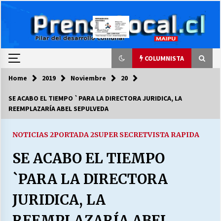
Skip
to
content
COLUMNISTA
Home
2019
Noviembre
20
COLUMNISTA
SE ACABO EL TIEMPO `PARA LA DIRECTORA JURIDICA, LA
REEMPLAZARÍA ABEL SEPULVEDA
Ya se ordenaron las cuentas de luz… ¿Y
cuándo van a bajar?
03/08/2026
NOTICIAS 2
PORTADA 2
SUPER SECRET
VISTA RAPIDA
SE ACABO EL TIEMPO
LA DC POR SIEMPRE.RECORDANDO 69 AÑOS DE
HISTORIA
`PARA LA DIRECTORA
28/07/2026
JURIDICA, LA
“ORGULLOSOS DE SER DC” SALUDA EL
CUMPLEAÑOS 69
REEMPLAZARÍA ABEL