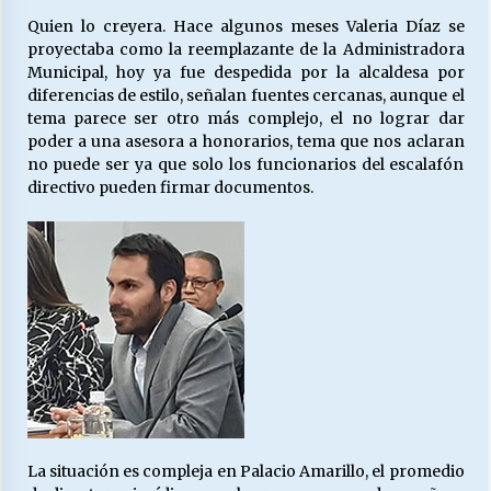
Quien lo creyera. Hace algunos meses Valeria Díaz se
proyectaba como la reemplazante de la Administradora
Releyendo la Rerum Novarum a 135 años. “La
Municipal, hoy ya fue despedida por la alcaldesa por
cuestión social hoy”.
diferencias de estilo, señalan fuentes cercanas, aunque el
16/05/2026
tema parece ser otro más complejo, el no lograr dar
poder a una asesora a honorarios, tema que nos aclaran
no puede ser ya que solo los funcionarios del escalafón
S.O.S. a los ricos, Save Our Souls (Salvar
directivo pueden firmar documentos.
Nuestras Almas)
30/04/2026
¿Asesores con doble sueldo?
18/04/2026
Chile y sus segmentos de la riqueza
06/04/2026
La situación es compleja en Palacio Amarillo, el promedio