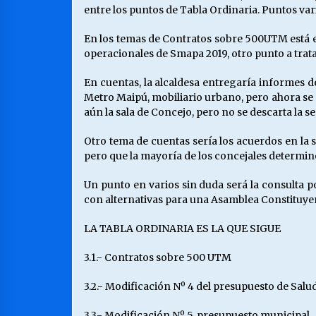
entre los puntos de Tabla Ordinaria. Puntos vari
En los temas de Contratos sobre 500UTM está el
operacionales de Smapa 2019, otro punto a trata
En cuentas, la alcaldesa entregaría informes de
Metro Maipú, mobiliario urbano, pero ahora se su
aún la sala de Concejo, pero no se descarta la s
Otro tema de cuentas sería los acuerdos en la
pero que la mayoría de los concejales determinó
Un punto en varios sin duda será la consulta 
con alternativas para una Asamblea Constituye
LA TABLA ORDINARIA ES LA QUE SIGUE
3.1.- Contratos sobre 500 UTM
3.2.- Modificación Nº 4 del presupuesto de Salu
3.3.- Modificación Nº 5, presupuesto municipal.