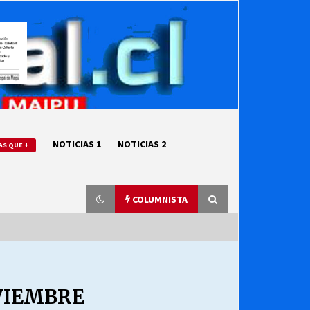
NOTICIAS 1
NOTICIAS 2
AS QUE +
COLUMNISTA
“ORGULLOSOS DE SER DC” SALUDA
EL CUMPLEAÑOS 69
OVIEMBRE
27/07/2026