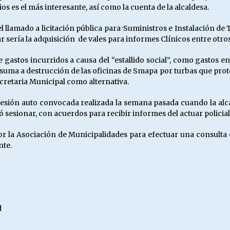
os es el más interesante, así como la cuenta de la alcaldesa.
 llamado a licitación pública para ·Suministros e Instalación d
r sería la adquisición de vales para informes Clínicos entre otro
 gastos incurridos a causa del “estallido social”, como gastos en
ma a destrucción de las oficinas de Smapa por turbas que protesta
ecretaria Municipal como alternativa.
 sesión auto convocada realizada la semana pasada cuando la alc
 sesionar, con acuerdos para recibir informes del actuar policial
por la Asociación de Municipalidades para efectuar una consulta
nte.
d