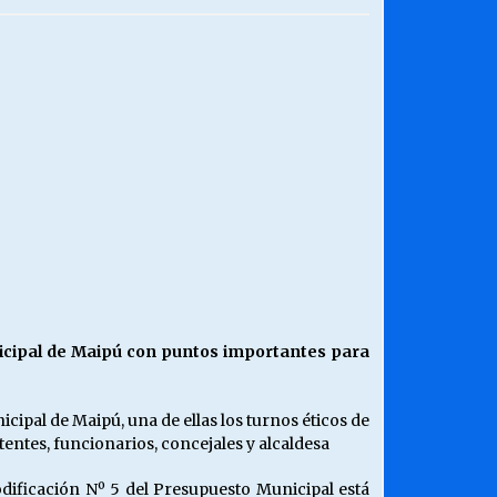
¿Qué habrían dicho?
23/06/2026
Releyendo la Rerum Novarum a 135
años. “La cuestión social hoy”.
16/05/2026
Chile y sus segmentos de la riqueza
06/04/2026
nicipal de Maipú con puntos importantes para
cipal de Maipú, una de ellas los turnos éticos de
entes, funcionarios, concejales y alcaldesa
dificación Nº 5 del Presupuesto Municipal está