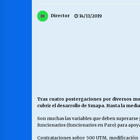
MUNICIPALIDAD, TRABAJADORES,
Director
14/11/2019
CLIMA LABORAL:
13/07/2026
VOLVER A SER ALTERNATIVA
16/06/2026
S.O.S. a los ricos, Save Our Souls
(Salvar Nuestras Almas)
30/04/2026
Tras cuatro postergaciones por diversos mo
cubrir el desarrollo de Smapa. Hasta la media
Son muchas las variables que deben superarse par
funcionarios (funcionarios en Paro) para apoya
Contrataciones sobre 500 UTM, modificación p