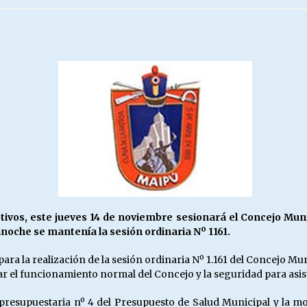
Escuela hospitalaria El Carmen de
Maipu.
25/06/2026
MUNICIPALIDADES, HONORARIOS,
DESPIDOS
28/05/2026
¿Asesores con doble sueldo?
18/04/2026
tivos, este jueves 14 de noviembre sesionará el Concejo Mu
noche se mantenía la sesión ordinaria Nº 1161.
a la realización de la sesión ordinaria Nº 1.161 del Concejo Muni
r el funcionamiento normal del Concejo y la seguridad para asist
resupuestaria nº 4 del Presupuesto de Salud Municipal y la mo