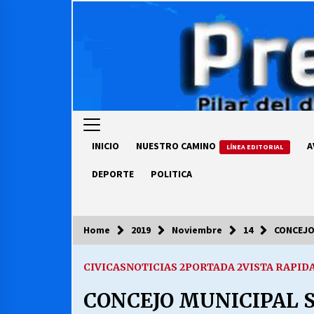
Skip
to
content
INICIO
NUESTRO CAMINO
A
LÍNEA EDITORIAL
DEPORTE
POLITICA
Home
2019
Noviembre
14
CONCEJO
COLUMNISTA
CIVICAS
NOTICIAS 2
PORTADA 2
VISTA RAPID
Ya se ordenaron las cuentas de
luz… ¿Y cuándo van a bajar?
CONCEJO MUNICIPAL S
03/08/2026