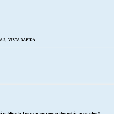
A 2
,
VISTA RAPIDA
á publicada.
Los campos requeridos están marcados
*