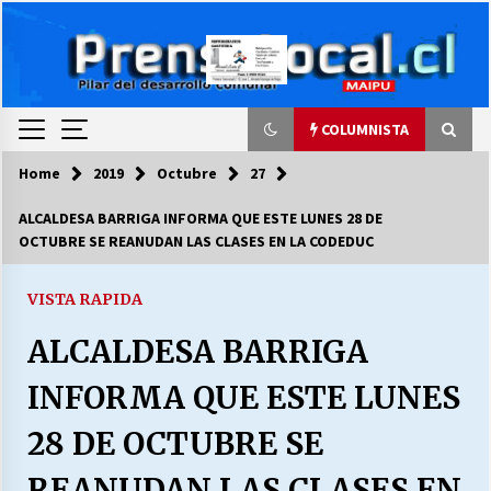
Skip
to
content
COLUMNISTA
Home
2019
Octubre
27
COLUMNISTA
ALCALDESA BARRIGA INFORMA QUE ESTE LUNES 28 DE
OCTUBRE SE REANUDAN LAS CLASES EN LA CODEDUC
Ya se ordenaron las cuentas de luz… ¿Y
cuándo van a bajar?
03/08/2026
VISTA RAPIDA
ALCALDESA BARRIGA
LA DC POR SIEMPRE.RECORDANDO 69 AÑOS DE
HISTORIA
INFORMA QUE ESTE LUNES
28/07/2026
28 DE OCTUBRE SE
“ORGULLOSOS DE SER DC” SALUDA EL
CUMPLEAÑOS 69
REANUDAN LAS CLASES EN