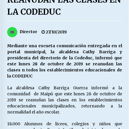
27/07/2026
LA CODEDUC
MUNICIPALIDAD, TRABAJADORES, CLIMA
LABORAL:
13/07/2026
Director
27/10/2019
Escuela hospitalaria El Carmen de Maipu.
Mediante una escueta comunicación entregada en el
25/06/2026
portal municipal, la alcaldesa Cathy Barriga y
presidenta del directorio de la Codeduc, informó que
este lunes 28 de octubre de 2019 se reanudan las
¿Qué habrían dicho?
clases n todos los establecimientos educacionales de
23/06/2026
la CODEDUC
La alcaldesa Cathy Barriga Guerra informó a la
comunidad de Maipú que este lunes 28 de octubre de
VOLVER A SER ALTERNATIVA
2019 se reanudan las clases en los establecimientos
16/06/2026
educacionales municipalizados, retornando a la
normalidad el año escolar.
MUNICIPALIDADES, HONORARIOS, DESPIDOS
18.000 Alumnos de liceos, colegios y niños que
28/05/2026