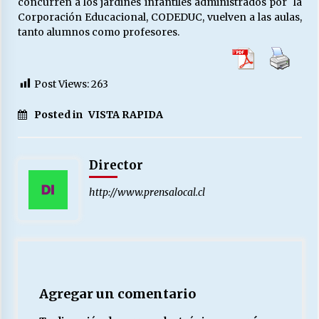
concurren a los jardines infantiles administrados por la
Corporación Educacional, CODEDUC, vuelven a las aulas,
tanto alumnos como profesores.
Releyendo la Rerum Novarum a 135 años. “La
cuestión social hoy”.
16/05/2026
Post Views:
263
S.O.S. a los ricos, Save Our Souls (Salvar
Posted in
VISTA RAPIDA
Nuestras Almas)
30/04/2026
Director
¿Asesores con doble sueldo?
18/04/2026
http://www.prensalocal.cl
Chile y sus segmentos de la riqueza
06/04/2026
Agregar un comentario